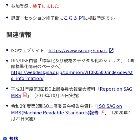
参加登録：
終了しました
こちら
録画：セッション終了後に
に掲載予定です。
関連情報
https://www.iso.org/smart
ISOウェブサイト
DIN/DKE白書「標準化及び規格のデジタル化のシナリオ」（国
際標準化情報のページへ）
https://webdesk.jsa.or.jp/common/W10K0500/index/dev/st
d_information/
Report on SAG
平成31年度第3回ISO上層委員会報告会資料「
MRS
」（2019年10月19日実施）
ISO SAG on
令和2年度第2回ISO上層委員会報告会資料「
MRS(Machine Readable Standards)報告
」（2020年7
月21日実施）
規格