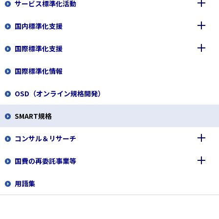
サービス標準化活動
ISO14000ファミリー
ISO26000(社会的責任）
規格情報
国内標準化支援
リスクマネジメント
ISO/CASCO(適合性評価)
サービス標準化の概要
開発の経緯
規格情報
国際標準化支援
セキュリティマネジメント
ISO/TC 12（量及び単位）
サービス関連規格の開発
JIS原案作成
アーカイブ
開発の経緯
規格情報
国際標準化情報
労働安全衛生マネジメント
ISO/TC 20/SC 16（無人航空機システム）
サービス標準化フォーラム
JIS原案作成に係る事前調査
ISO/IEC TC一覧及び国内審議団体連絡先情報
開発の経緯
規格情報
ISO/TC312（サービスエクセレンス）
OSD（オンライン規格開発）
ISO/TC 309（組織のガバナンス）
ISO/TC 164（金属の機械試験）
特定標準化機関（CSB）制度
ISO/IEC幹事国業務
ISO 45001 概要
ISO/TC315（コールドチェーン物流）
SMART規格
MSS整合化動向
ISO/TC 258(プロジェクトマネジメント)
JIS原案等作成予定情報
国際標準化研修
日本版OHSMS普及推進会議の活動について
ISO/TC 324（シェアリングエコノミー）
コンサル＆リサーチ
ISO/TC 268/SC 1（スマート都市インフラ）
CSBとしてのパブリックコメントの実施
報告会・交流会・講演会
サービス関連規格（国内）
国費の再委託事業等
ISO/TC 308(加工・流通過程の管理)
JIS原案作成公募制度
多国間・二国間連携
トップ
用語集
ISO/TC 312（サービスエクセレンス）
JIS原案作成テンプレート
ISO/IECの規定・政策等
フェロー活動実績
トップ
ISO/TC 314（高齢社会）
JIS原案作成研修
ISO/IEC国内事務局業務
サステナビリティと国際標準
関連情報
目次