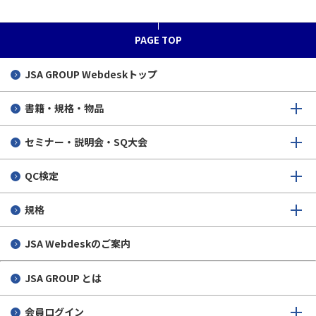
ISO/TC 315（コールドチェーン物流）
JIS見直し
新任幹事支援/標準化コンサル
内容
PAGE TOP
ISO/TC 321（電子商取引におけるトランザクション保証）
WTO/TBT通報
国際会議出席旅費の補助事業（JKA補助事業）
JSA GROUP
Webdeskトップ
ISO/TC 322（サステイナブルファイナンス）
JISマーク表示制度
ISO/IEC国際標準化人材育成講座（通称ヤンプロ）
WTO/TBT通報 団体規格情報
書籍・規格・物品
ISO/TC 324（シェアリングエコノミー）
ISOlutions 利用登録
ルール形成戦略研修
作業計画の公表
セミナー・説明会・SQ大会
IEC/TC 1（用語）
IEC活動推進会議
意見受付公告
作業計画の公表
QC検定
IEC/TC 3(情報構造及び要素、識別及びマーキング原則、
国際標準化協議会
制定された規格の公表
日本鉄鋼連盟
日本鉄鋼連盟
ドキュメンテーション及び図記号)
ISO GDへの登録
製品安全協会
製品安全協会
日本鉄鋼連盟
規格
IEC/SC 3C(機器・装置用図記号)
光産業技術振興協会
日本筆記具工業会
製品安全協会
JSA Webdeskのご案内
IEC/SC 3D（共通データ辞書）
日本筆記具工業会
光産業技術振興協会
日本筆記具工業会
JSA GROUP とは
IEC/TC 25（量及び単位）
日本建設機械施工協会
日本建設機械施工協会
光産業技術振興協会
会員ログイン