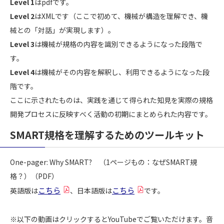
Level 1
はpdfです。
Level 2
はXMLです（ここで初めて、機械が構造を理解でき、機
械との「対話」が実現します）。
Level 3
は機械が規格の内容を識別できるようになった段階で
す。
Level 4
は機械がその内容を解釈し、利用できるようになった段
階です。
ここに示されたものは、実践を通じて得られた知見を実際の規格
開発プロセスに反映すべく活動の初期にまとめられた内容です。
SMART規格を理解するためのツールキット
One-pager: Why SMART? （1ページもの：なぜSMART規
格？）（PDF）
こちら
こちら
英語版は
、日本語版は
です。
※以下の動画はクリックするとYouTubeでご覧いただけます。音