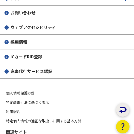
IEC/SyC Smart Cities（スマートシティ）
日本建設機械施工協会
お問い合わせ
IEC/SyC/Smart Energy（スマートエナジー）
ウェブアクセシビリティ
IEC/SyC AAL（Active Assisted Living：自立生活支援）
採用情報
ICカードRID登録
家事代行サービス認証
個人情報保護方針
特定商取引法に基づく表示
利用規約
特定個人情報の適正な取扱いに関する基本方針
関連サイト