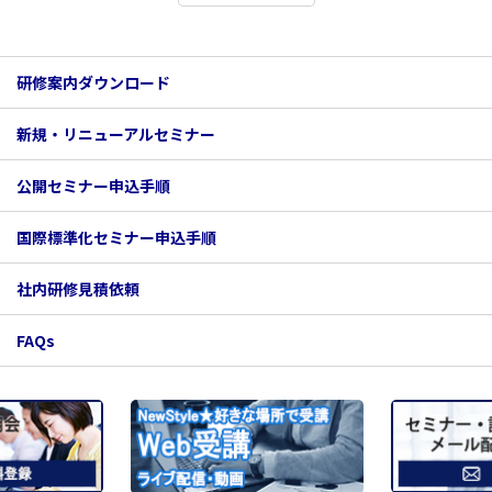
について
【重要】申込完了時に受講者様へもメールが届
研修案内ダウンロード
くようになります。
新規・リニューアル
セミナー
セミナー・説明会請求書のWeb発行開始のおし
らせ
公開セミナー
申込手順
国際標準化セミナー
申込手順
研修及び規格説明会担当部門の電話番号変更の
ご案内（2021年6月1日（火）より）
社内研修見積依頼
FAQs