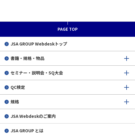
参加企業・団体・学校一覧
取組み事例
申込前に
合格者の声 1級
QC検定活用の秘訣（動画）
個人申込
合格者の声 2級
PAGE TOP
漫画で紹介
団体申込（担当者向け）
合格者の声 3級
「QC検定最初の一歩」
JSA GROUP
Webdeskトップ
変更・キャンセル
合格者の声 4級
書籍・規格・物品
申込後から試験当日まで
セミナー・説明会・SQ大会
受検後
QC検定
その他
規格
JSA Webdeskのご案内
JSA GROUP とは