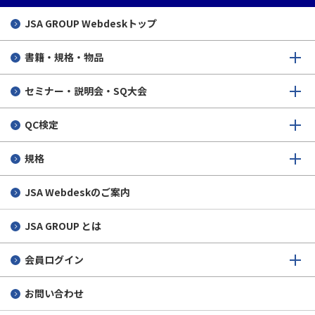
「QC検定最初の一歩」
JSA GROUP
Webdeskトップ
変更・キャンセル
合格者の声 4級
書籍・規格・物品
申込後から試験当日まで
セミナー・説明会・SQ大会
受検後
QC検定
その他
規格
JSA Webdeskのご案内
JSA GROUP とは
会員ログイン
お問い合わせ