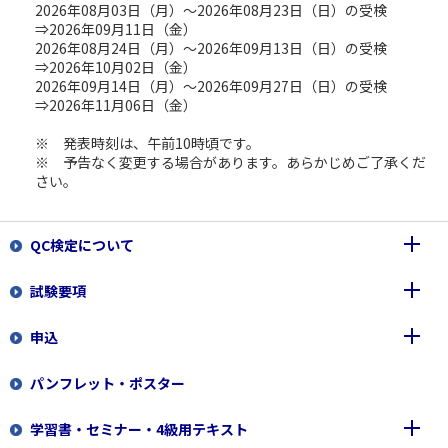
2026年08月03日（月）～2026年08月23日（日）の受検
⇒2026年09月11日（金）
2026年08月24日（月）～2026年09月13日（日）の受検
⇒2026年10月02日（金）
2026年09月14日（月）～2026年09月27日（日）の受検
⇒2026年11月06日（金）
※ 発表時刻は、午前10時頃です。
※ 予告なく変更する場合があります。あらかじめご了承くだ
さい。
QC検定について
試験要項
品質管理検定(QC検定)とは
申込
認定団体、協賛団体のご紹介
各級のレベルと内容
パンフレット・ポスター
運営方針
合格基準
1級・2級（筆記試験）
学習書・セミナー・4級用テキスト
登録商標（QC検定ロゴマーク等
各級の問題例
3級・4級（CBT試験）