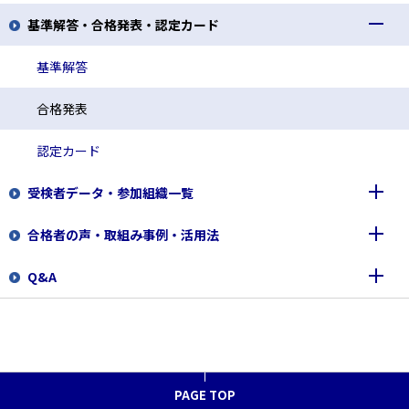
基準解答・合格発表・認定カード
３級・４級のコンピュータ試験(ＣＢＴ)への変更について
QC検定図書一覧
日本規格協会 主催セミナー
基準解答
日科技連 主催セミナー
合格発表
4級用テキスト
認定カード
受検者データ・参加組織一覧
合格者の声・取組み事例・活用法
1～2級成績上位者公表
Q&A
受検者データ、学校申込データ
合格者の声
参加企業・団体・学校一覧
取組み事例
申込前に
合格者の声 1級
QC検定活用の秘訣（動画）
個人申込
合格者の声 2級
PAGE TOP
漫画で紹介
団体申込（担当者向け）
合格者の声 3級