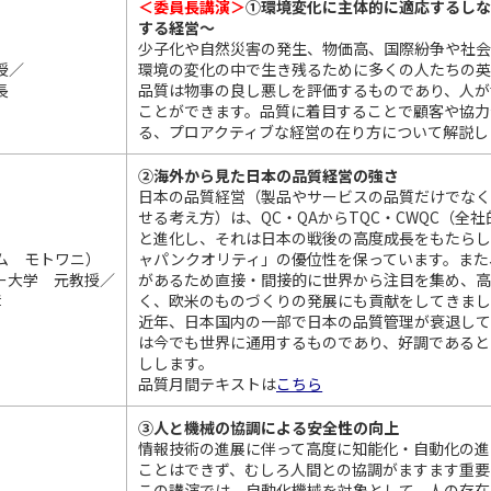
＜委員長講演＞
①環境変化に主体的に適応するし
する経営～
少子化や自然災害の発生、物価高、国際紛争や社会
授／
環境の変化の中で生き残るために多くの人たちの英
長
品質は物事の良し悪しを評価するものであり、人が
ことができます。品質に着目することで顧客や協力
る、プロアクティブな経営の在り方について解説し
②海外から見た日本の品質経営の強さ
日本の品質経営（製品やサービスの品質だけで
せる考え方）は、QC・QAからTQC・CWQC（全
と進化し、それは日本の戦後の高度成長をもたらし、
プレム モトワニ）
ャパンクオリティ」の優位性を保っています。また
ー大学 元教授／
があるため直接・間接的に世界から注目を集め、高
章
く、欧米のものづくりの発展にも貢献をしてきま
近年、日本国内の一部で日本の品質管理が衰退し
は今でも世界に通用するものであり、好調であ
しします。
品質月間テキストは
こちら
③人と機械の協調による安全性の向上
情報技術の進展に伴って高度に知能化・自動化の進
ことはできず、むしろ人間との協調がますます重要
この講演では、自動化機械を対象として、人の存在