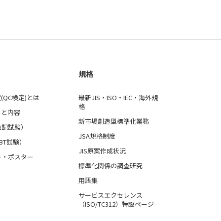
規格
(QC検定)とは
最新JIS・ISO・IEC・海外規
格
ルと内容
新市場創造型標準化業務
筆記試験）
JSA規格制度
BT試験）
JIS原案作成状況
ト・ポスター
標準化関係の調査研究
用語集
サービスエクセレンス
（ISO/TC312）特設ページ