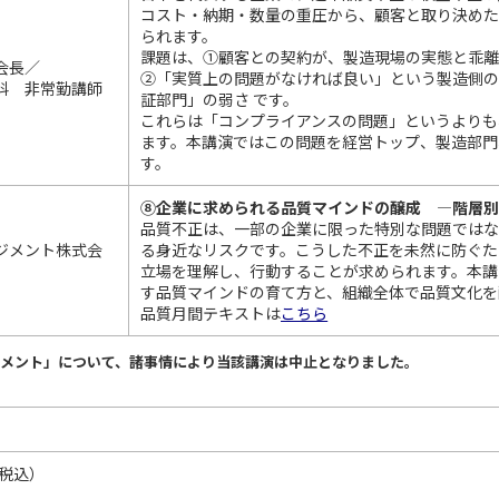
コスト・納期・数量の重圧から、顧客と取り決め
られます。
課題は、①顧客との契約が、製造現場の実態と乖
会長／
②「実質上の問題がなければ良い」という製造側
科 非常勤講師
証部門」の弱さ です。
これらは「コンプライアンスの問題」というよりも
ます。本講演ではこの問題を経営トップ、製造部門
す。
⑧企業に求められる品質マインドの醸成 ―階層
品質不正は、一部の企業に限った特別な問題ではな
ジメント株式会
る身近なリスクです。こうした不正を未然に防ぐた
立場を理解し、行動することが求められます。本講
す品質マインドの育て方と、組織全体で品質文化を
品質月間テキストは
こちら
スメント」について、諸事情により当該講演は中止となりました。
（税込）
。