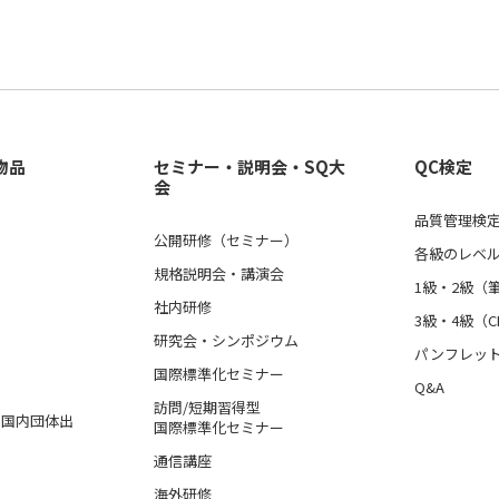
物品
セミナー・説明会・SQ大
QC検定
会
品質管理検定
公開研修（セミナー）
各級のレベ
規格説明会・講演会
1級・2級（
社内研修
3級・4級（C
研究会・シンポジウム
パンフレッ
国際標準化セミナー
Q&A
訪問/短期習得型
格、国内団体出
国際標準化セミナー
通信講座
海外研修