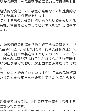
なやかな経営 ～品質を中心に協力して価値を共創
経済的な変化、AIの急激な発展などの加速度的な
知を結集する必要があります。
協力する際の共通の目標やありたい姿を表現する
会社、従業員と協力してビジネスを設計し改善す
ます。
なく、顧客価値の創造を含めた経営全体の質を向上さ
社的品質管理）、そしてTQM（総合的品質管理）へ
現在も日本の製造立国としてのイメージと「ジ
、日本の品質経営は独自性がありながらも普遍性
い評価を受けており、途上国の製造業だけではな
した。
てきていると懸念されていますが、日本の品質経営
るということを長年日本を研究してきた視点からお話
む機械であっても、人間の存在を完全に除外する
になってきます。
の必要性、人と機械の間に起こりうるミスマッチ