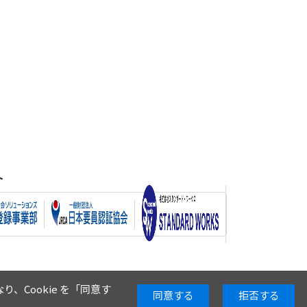
ト
り、Cookie を「同意す
同意する
拒否する