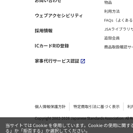
お問い合わせ
物品
利用方法
ウェブアクセシビリティ
FAQs（よくあ
JSAライブラリ
採用情報
追録会員
ICカードRID登録
商品取扱確認サ
家事代行サービス認証
個人情報保護方針
特定商取引法に基づく表示
利
Copyright 2002-
2026 Japanese Standards Association.
All 
当サイトでは Cookie を使用しています。Cookie の使用に関
る」か「拒否する」か選択してください。