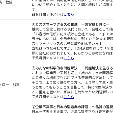
系 教授
について紹介するとともに、人間と機械とが協調す
す。
品質月間テキストは
こちら
④カスタマーサクセスの推進 ―お客様と共に―
継続して変化し続ける現代において、会社として絶
「お客様の信頼に応え続ける会社であること」で
当社においては、全員参加の「5S」から始まる現
スタマーサクセスの活動に取り組んでいます。
当社は小さな会社ですが、TQM活動を通じて「全
様の会社におかれまして、何らかのご参考になれば
品質月間テキストは
こちら
⑤みんなの科学的な問題解決 ―問題解決を生き
これまで産業界で実践を通じて培われてきた問題解
活の様々な場面でも活用できる普遍的な方法とし
そこで、より広く世の中の方へ、より早く学生・生
ェロー 監事
うと思ってもらうことを目指して、特に問題解決の
とに重点を置いた、家族にも聴かせたい問題解決の
品質月間テキストは
こちら
⑦企業不祥事と日本の製造業の課題 ～品質の逸
日本を代表する企業で、近年品質不正や検査不正が