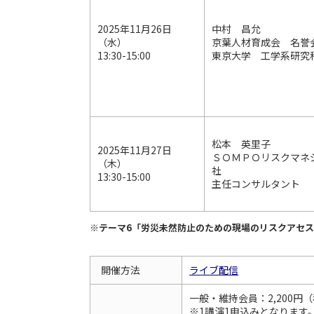
2025年11月26日
中村 昌允
（水）
京葉人材育成会 名誉
13:30-15:00
東京大学 工学系研究
松本 英里子
2025年11月27日
ＳＯＭＰＯリスクマネ
（木）
社
13:30-15:00
主任コンサルタント
※テーマ6「労災未然防止のための現場のリスクアセ
開催方法
ライブ配信
一般・維持会員：2,200円
※1講演1申込みとなります