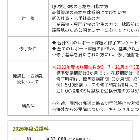
QC検定3級の合格を目指す方
品質管理の基本を体系的に学びたい方
対 象
新入社員・若手社員の方
工業高校・専門学校の学生の方で、就職前に
遠隔地のため公開セミナーに参加できない方
◆ 合計3回のレポート課題と修了アンケー
修了条件
◆ 全てのレポート課題の評価が、基準点以
※修了基準を満たされた方には、修了証書を
※2022年度より開催数が5・7・11月の年
・標準受講期間は3か月です。在籍期間は，
開講日・受講期
・修了時期は，標準受講期間（3か月間）終
間について
例）5/10開講コースの修了時期は8月末で
注）QC検定の9月試験を受検予定の方は5/
※別途、課題の郵送に係る切手代等はお客様
諸条件
※海外からの受講について、キャンセルにつ
2026年度受講料
一 般：
￥33,000
＜10%税込＞