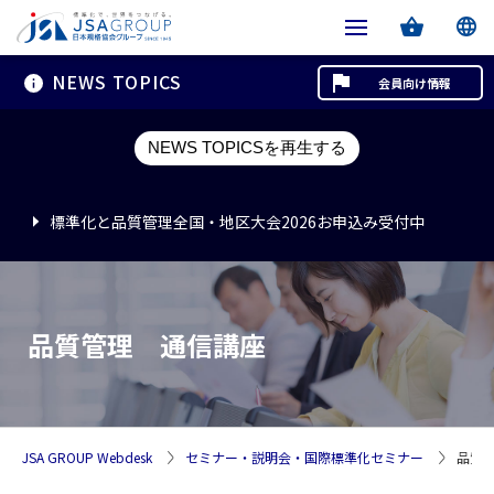
NEWS TOPICS
会員向け情報
標準化と品質管理全国・地区大会2026お申込み受付中
NEWS TOPICSを再生する
標準化と品質管理全国・地区大会2026お申込み受付中
標準化と品質管理全国・地区大会2026お申込み受付中
品質管理 通信講座
JSA GROUP Webdesk
セミナー・説明会・国際標準化セミナー
品質