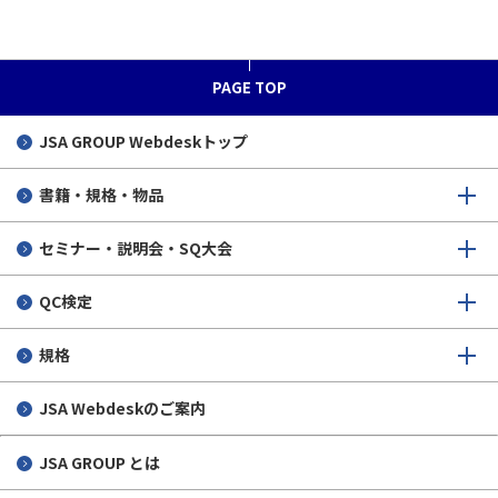
JIS見直し
新任幹事支援/標準化コンサル
内容
PAGE TOP
WTO/TBT通報
国際会議出席旅費の補助事業（JKA補助事業）
JSA GROUP
Webdeskトップ
JISマーク表示制度
ISO/IEC国際標準化人材育成講座（通称ヤンプロ）
WTO/TBT通報 団体規格情報
書籍・規格・物品
ISOlutions 利用登録
ルール形成戦略研修
作業計画の公表
セミナー・説明会・SQ大会
IEC活動推進会議
意見受付公告
作業計画の公表
QC検定
国際標準化協議会
制定された規格の公表
日本鉄鋼連盟
日本鉄鋼連盟
ISO GDへの登録
製品安全協会
製品安全協会
日本鉄鋼連盟
規格
光産業技術振興協会
日本筆記具工業会
製品安全協会
JSA Webdeskのご案内
日本筆記具工業会
光産業技術振興協会
日本筆記具工業会
JSA GROUP とは