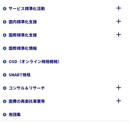
サービス標準化活動
国内標準化支援
サービス標準化の概要
国際標準化支援
サービス関連規格の開発
JIS原案作成
国際標準化情報
サービス標準化フォーラム
JIS原案作成に係る事前調査
ISO/IEC TC一覧及び国内審議団体連絡先情報
ISO/TC312（サービスエクセレンス）
OSD（オンライン規格開発）
特定標準化機関（CSB）制度
ISO/IEC幹事国業務
ISO/TC315（コールドチェーン物流）
SMART規格
JIS原案等作成予定情報
国際標準化研修
ISO/TC 324（シェアリングエコノミー）
コンサル＆リサーチ
CSBとしてのパブリックコメントの実施
報告会・交流会・講演会
サービス関連規格（国内）
国費の再委託事業等
JIS原案作成公募制度
多国間・二国間連携
トップ
用語集
JIS原案作成テンプレート
ISO/IECの規定・政策等
フェロー活動実績
トップ
JIS原案作成研修
ISO/IEC国内事務局業務
サステナビリティと国際標準
関連情報
目次