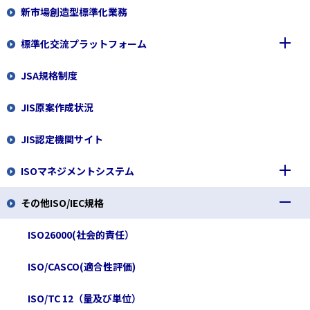
新市場創造型標準化業務
標準化交流プラットフォーム
JSA規格制度
標準化交流プラットフォームの概要
JIS原案作成状況
サーキュラーエコノミー標準化プラットフォーム
JIS認定機関サイト
ISOマネジメントシステム
その他ISO/IEC規格
ISO9000ファミリー
ISO14000ファミリー
ISO26000(社会的責任）
規格情報
リスクマネジメント
ISO/CASCO(適合性評価)
開発の経緯
規格情報
セキュリティマネジメント
ISO/TC 12（量及び単位）
アーカイブ
開発の経緯
規格情報