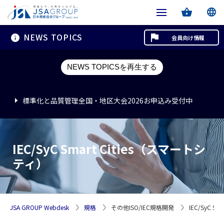
NEWS TOPICS
会員向け情報
標準化と品質管理全国・地区大会2026お申込み受付中
NEWS TOPICSを再生する
標準化と品質管理全国・地区大会2026お申込み受付中
標準化と品質管理全国・地区大会2026お申込み受付中
IEC/SyC Smart Cities（スマートシ
ティ）
JSA GROUP Webdesk
規格
その他ISO/IEC規格開発
IEC/SyC S