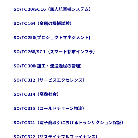
労働安全衛生マネジメント
ISO/TC 20/SC 16（無人航空機システム）
開発の経緯
規格情報
ISO/TC 309（組織のガバナンス）
ISO/TC 164（金属の機械試験）
ISO 45001 概要
MSS整合化動向
ISO/TC 258(プロジェクトマネジメント)
日本版OHSMS普及推進会議の活動について
ISO/TC 268/SC 1（スマート都市インフラ）
ISO/TC 308(加工・流通過程の管理)
ISO/TC 312（サービスエクセレンス）
ISO/TC 314（高齢社会）
ISO/TC 315（コールドチェーン物流）
ISO/TC 321（電子商取引におけるトランザクション保証）
ISO/TC 322（サステイナブルファイナンス）