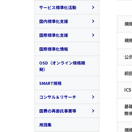
規格情報
ISO14000ファミリー
ISO26000(社会的責任）
サービス標準化活動
開発の経緯
規格情報
リスクマネジメント
ISO/CASCO(適合性評価)
サービス標準化の概要
国内標準化支援
規
アーカイブ
開発の経緯
規格情報
セキュリティマネジメン
ISO/TC 12（量及び単
サービス関連規格の開発
JIS原案作成
国際標準化支援
規
ト
位）
開発の経緯
ISO/TC312（サービスエク
サービス標準化フォーラ
JIS原案作成に係る事前
ISO/IEC TC一覧及び国内
国際標準化情報
規格情報
セレンス）
労働安全衛生マネジメン
ISO/TC 20/SC 16（無人
ム
調査
審議団体連絡先情報
公
ト
航空機システム）
OSD（オンライン規格開
ISO/TC315（コールドチェ
特定標準化機関（CSB）
ISO/IEC幹事国業務
発）
前
ISO 45001 概要
ーン物流）
ISO/TC 309（組織のガバ
ISO/TC 164（金属の機械
制度
ナンス）
試験）
国際標準化研修
SMART規格
日本版OHSMS普及推進会
ISO/TC 324（シェアリン
JIS原案等作成予定情報
ICS
議の活動について
グエコノミー）
MSS整合化動向
ISO/TC 258(プロジェク
報告会・交流会・講演会
コンサル＆リサーチ
トマネジメント)
CSBとしてのパブリック
基
サービス関連規格（国内）
コメントの実施
多国間・二国間連携
トップ
国費の再委託事業等
際
ISO/TC 268/SC 1（スマ
ート都市インフラ）
JIS原案作成公募制度
ISO/IECの規定・政策等
フェロー活動実績
トップ
用語集
規