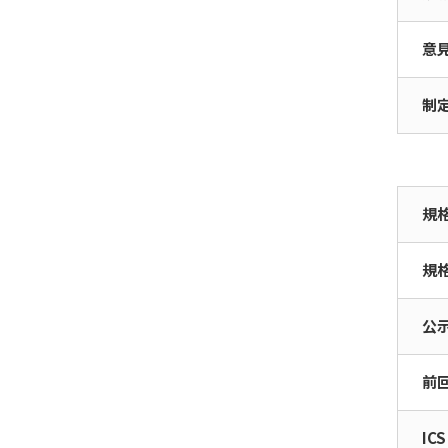
ISO/TC 308(加工・流通
JIS原案作成テンプレー
目次
ISO/IEC国内事務局業務
サステナビリティと国際
関連情報
過程の管理)
ト
標準
意
内容
新任幹事支援/標準化コ
ISO/TC 312（サービスエ
JIS原案作成研修
ンサル
制
クセレンス）
JIS見直し
国際会議出席旅費の補助
ISO/TC 314（高齢社会）
事業（JKA補助事業）
WTO/TBT通報
ISO/TC 315（コールドチ
ISO/IEC国際標準化人材
規
ェーン物流）
WTO/TBT通報 団体規
JISマーク表示制度
育成講座（通称ヤンプ
格情報
ロ）
ISO/TC 321（電子商取引
規
ISOlutions 利用登録
におけるトランザクショ
作業計画の公表
ルール形成戦略研修
ン保証）
公
作業計画の公表
意見受付公告
IEC活動推進会議
ISO/TC 322（サステイナ
前
ブルファイナンス）
日本鉄鋼連盟
日本鉄鋼連盟
制定された規格の公表
国際標準化協議会
ISO/TC 324（シェアリン
製品安全協会
製品安全協会
日本鉄鋼連盟
ICS
ISO GDへの登録