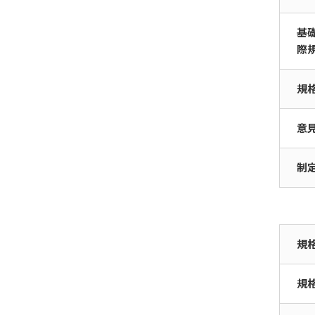
グエコノミー）
光産業技術振興協会
日本筆記具工業会
製品安全協会
基
IEC/TC 1（用語）
際
日本筆記具工業会
光産業技術振興協会
日本筆記具工業会
IEC/TC 3(情報構造及び
要素、識別及びマーキン
日本建設機械施工協会
日本建設機械施工協会
規
光産業技術振興協会
グ原則、ドキュメンテー
ション及び図記号)
日本建設機械施工協会
意
IEC/SC 3C(機器・装置用
図記号)
制
IEC/SC 3D（共通データ
辞書）
規
IEC/TC 25（量及び単
位）
規
IEC/SyC Smart
Cities（スマートシテ