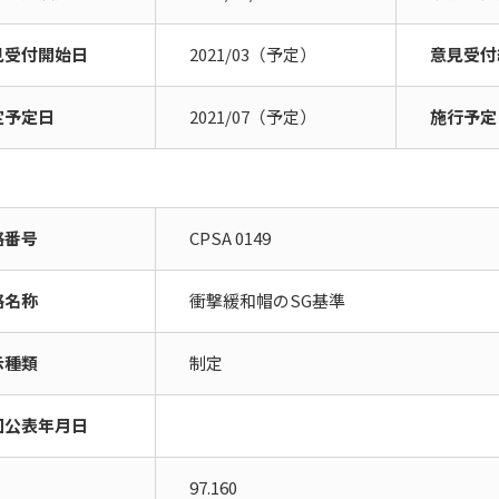
見受付開始日
2021/03（予定）
意見受付
定予定日
2021/07（予定）
施行予定
格番号
CPSA 0149
格名称
衝撃緩和帽のSG基準
示種類
制定
回公表年月日
97.160