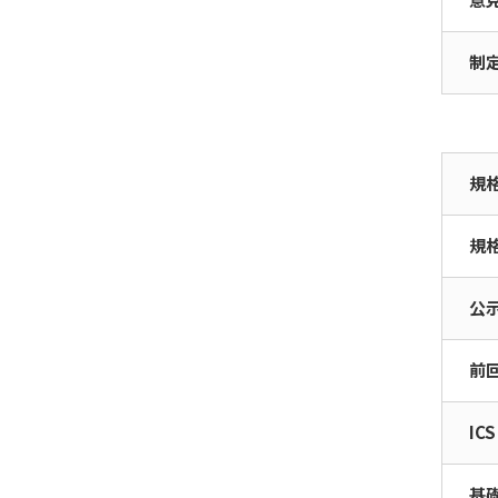
制
規
規
公
前
ICS
基