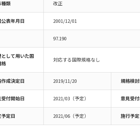
示種類
改正
回公表年月日
2001/12/01
97.190
礎として用いた国
対応する国際規格なし
規格
格作成決定日
2019/11/20
規格検討
見受付開始日
2021/03（予定）
意見受付
定予定日
2021/06（予定）
施行予定