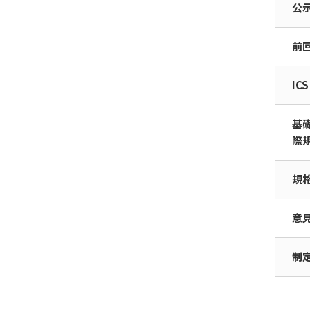
公
ィ）
IEC/SyC/Smart
前
Energy（スマートエナ
ジー）
ICS
IEC/SyC AAL（Active
Assisted Living：自立
基
生活支援）
際
規
意
制