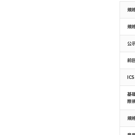
規
規
公
前
ICS
基
際
規
意