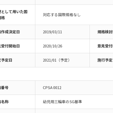
礎として用いた国
対応する国際規格なし
規格
格作成決定日
2019/03/11
規格検討
見受付開始日
2020/10/26
意見受付
定予定日
2021/01（予定）
施行予定
格番号
CPSA 0012
格名称
幼児用三輪車のSG基準