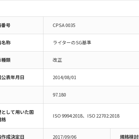
格番号
CPSA 0035
格名称
ライターのSG基準
示種類
改正
回公表年月日
2014/08/01
97.180
礎として用いた国
ISO 9994:2018、ISO 22702:2018
規格
格作成決定日
2017/09/06
規格検討