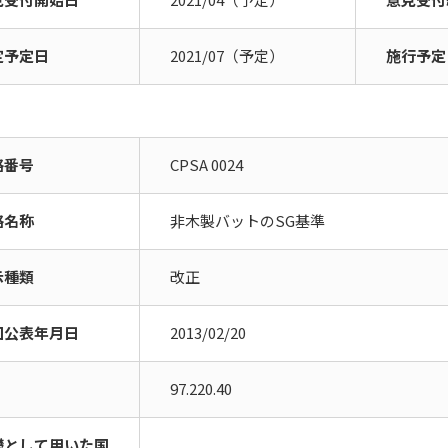
定予定日
2021/07（予定）
施行予定
格番号
CPSA 0024
格名称
非木製バットのSG基準
示種類
改正
回公表年月日
2013/02/20
97.220.40
礎として用いた国