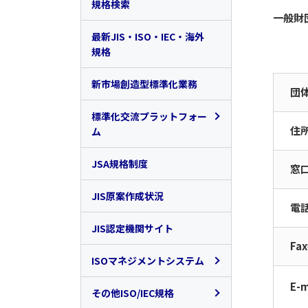
規格検索
一般財
最新JIS・ISO・IEC・海外
規格
新市場創造型標準化業務
団
標準化交流プラットフォー
住
ム
標準化交流プラットフォ
JSA規格制度
窓
ームの概要
JIS原案作成状況
電
サーキュラーエコノミー
標準化プラットフォーム
JIS認定機関サイト
Fa
ISOマネジメントシステム
E-m
ISO9000ファミリー
その他ISO/IEC規格