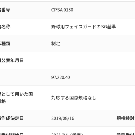
格番号
CPSA 0150
格名称
野球用フェイスガードのSG基準
示種類
制定
回公表年月日
97.220.40
礎として用いた国
対応する国際規格なし
規格
格作成決定日
2019/08/16
規格検討
見受付開始日
2021/04（予定）
意見受付