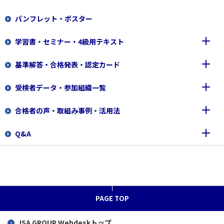
パンフレット・ポスター
運営方針
合格基準
1級・2級（筆記試験）
学習書・セミナー・4級用テキスト
登録商標（QC検定ロゴマーク等
各級の問題例
3級・4級（CBT試験）
基準解答・合格発表・認定カード
３級・４級のコンピュータ試験(ＣＢＴ)への変更について
QC検定図書一覧
受検者データ・参加組織一覧
日本規格協会 主催セミナー
基準解答
合格者の声・取組み事例・活用法
日科技連 主催セミナー
合格発表
1～2級成績上位者公表
Q&A
4級用テキスト
認定カード
受検者データ、学校申込データ
合格者の声
参加企業・団体・学校一覧
取組み事例
申込前に
合格者の声 1級
QC検定活用の秘訣（動画）
個人申込
合格者の声 2級
PAGE TOP
漫画で紹介
団体申込（担当者向け）
合格者の声 3級
「QC検定最初の一歩」
JSA GROUP
Webdeskトップ