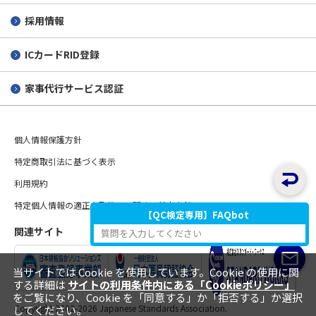
採用情報
ICカードRID登録
家事代行サービス認証
個人情報保護方針
特定商取引法に基づく表示
利用規約
特定個人情報の適正な取扱いに関する基本方針
【QC検定専用】FAQbot
関連サイト
質問を入力してください
当サイトでは Cookie を使用しています。Cookie の使用に関
する詳細は
サイトの利用条件内にある「Cookieポリシー」
をご覧になり、Cookie を「同意する」か「拒否する」か選択
Copyright 2002-
2026 Japanese Standards Association.
してください。