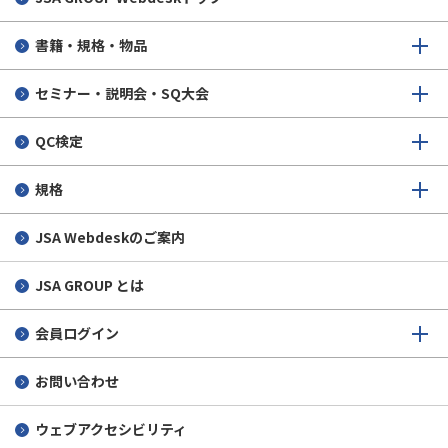
変更・キャンセル
合格者の声 4級
書籍・規格・物品
申込後から試験当日まで
セミナー・説明会・SQ大会
受検後
QC検定
その他
規格
JSA Webdeskのご案内
JSA GROUP とは
会員ログイン
お問い合わせ
ウェブアクセシビリティ