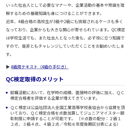
いった社会人として必要なマナーや、企業活動の基本や常識を理
解するための基礎知識も身につけることができます。
近年、4級合格の高校生が3級や2級にも挑戦されるケースも多く
なっており、企業からも大きな関心が寄せられています。QC検定
は学校生活でも、また社会人となった後も、必ず役に立つ知識で
すので、是非ともチャレンジしていただくことをお勧めいたしま
す。
▶
4級用テキスト（4級の手引き）
QC検定取得のメリット
就職活動において、在学時の成績、面接時の評価に加え、ＱＣ
検定合格者を評価する企業が増えてきています。
ＱＣ検定は公益社団法人全国工業高等学校長協会から協賛を頂
いており、ＱＣ検定合格を点数加算してジュニアマイスター顕
彰制度に申請することが可能です。 （※点数の配分：２級１
２点、３級４点、４級２点／令和６年度後期区分表による）