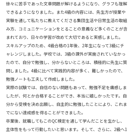
徐々に苦手であった文章問題が解けるようになり、グラフも理解
できるようになりました。また4級の内容には、先生方が授業や
実験を通して私たちに教えてくださる集団生活や日常生活の取組
み方、コミュニケーションをとることの意義など多くのことが含
まれており、日々の学習が改めて大切であると実感しました。
スキルアップのため、4級合格の1年後、2年生になって3級にチ
ャレンジしました。学校では、3級の課外が実施されていなかっ
たので、自分で勉強し、分からないところは、積極的に先生に質
問しました。4級に比べて実践的内容が多く、難しかったので、
勉強ノートも工夫して作成しました。
実際の試験では、自信のない問題もあって、勉強不足を痛感しま
したが、何とか合格することができ、本当に嬉しかったです。自
分から受検を決め出願し、自主的に勉強したことにより、これま
でにない達成感を得ることができました。
卒業後、就職してもこのQC検定を通して学んだことを生かし、
主体性をもって行動したいと思います。そして、さらに、2級へ1