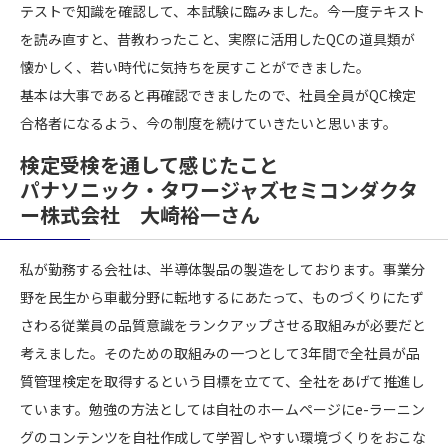
テストで知識を確認して、本試験に臨みました。今一度テキスト
を読み直すと、昔教わったこと、実際に活用したQCの道具類が
懐かしく、若い時代に気持ちを戻すことができました。
基本は大事であると再確認できましたので、社員全員がQC検定
合格者になるよう、今の制度を続けていきたいと思います。
検定受検を通して感じたこと
パナソニック・タワージャズセミコンダクタ
ー株式会社 大崎裕一さん
私が勤務する会社は、半導体製品の製造をしております。事業分
野を民生から車載分野に転地するにあたって、ものづくりにたず
さわる従業員の品質意識をランクアップさせる取組みが必要だと
考えました。そのための取組みの一つとして3年間で全社員が品
質管理検定を取得するという目標を立てて、全社をあげて推進し
ています。勉強の方法としては自社のホームページにe-ラーニン
グのコンテンツを自社作成して学習しやすい環境づくりをおこな