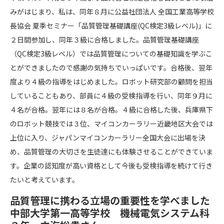
みがはじまり、私は、同年８月に公益社団法人 全国工業高等学校
長協会 夏季セミナー「品質管理基礎講座(QC検定3級レベル)」に
２日間参加し、同年３級に合格しました。品質管理基礎講座
（QC検定3級レベル）では品質管理についての基礎知識を学ぶこ
とができましたので感謝の気持ちでいっぱいです。合格後、翌年
度より４級の指導をはじめました。ロボット研究部の顧問を担当
していることもあり、部員に４級の受検指導を行い、同年９月に
４名が合格。翌年には８名が合格。４級に合格した後、兵庫県下
のロボット競技では３位、マイコンカーラリー近畿地区大会では
上位に入り、ジャパンマイコンカーラリー全国大会に出場を決
め、品質管理の大切さを生徒達にも体験させることができていま
す。企業の認知度が高い資格として今後も受検指導を続けて行き
たいと考えています。
品質管理に携わる立場の重要性を学べました
中部大学第一高等学校 機械電気システム科