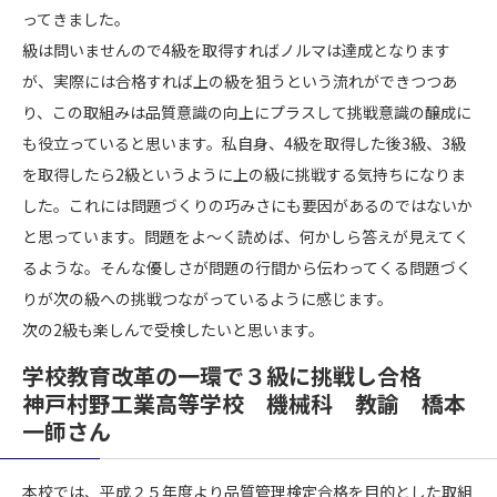
ってきました。
級は問いませんので4級を取得すればノルマは達成となります
が、実際には合格すれば上の級を狙うという流れができつつあ
り、この取組みは品質意識の向上にプラスして挑戦意識の醸成に
も役立っていると思います。私自身、4級を取得した後3級、3級
を取得したら2級というように上の級に挑戦する気持ちになりま
した。これには問題づくりの巧みさにも要因があるのではないか
と思っています。問題をよ～く読めば、何かしら答えが見えてく
るような。そんな優しさが問題の行間から伝わってくる問題づく
りが次の級への挑戦つながっているように感じます。
次の2級も楽しんで受検したいと思います。
学校教育改革の一環で３級に挑戦し合格
神戸村野工業高等学校 機械科 教諭 橋本
一師さん
本校では、平成２５年度より品質管理検定合格を目的とした取組