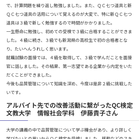
で、計算問題を繰り返し勉強しました。また、ＱＣ七つ道具と新
ＱＣ七つ道具の活用について覚えるのが大変で、特に新ＱＣ七つ
道具は３級で新しく勉強するので時間がかかりました。
一生懸命に勉強し、初めての受検で３級に合格することができま
した。４級に続き、３級でも新潟県の高校生で初の合格者とな
り、たいへんうれしく思います。
就職試験の面接では、４級を取得して、３級で学んだことを面接
官に話しました。その結果、第一志望である企業から内定をいた
だくことができました。
今後も品質管理について知識を深め、今度は是非２級に挑戦した
いです。
アルバイト先での改善活動に繋がったQC検定
文教大学 情報社会学科 伊藤貴子さん
大学の講義の中で品質管理について学ぶ機会があり、より詳しく
学びたいとの思いからＱＣ検定を受検しました。移動などのスキ