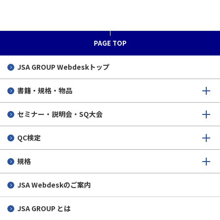
参加企業・団体・学校一覧
取組み事例
申込前に
合格者の声 1級
QC検定活用の秘訣（動画）
個人申込
合格者の声 2級
PAGE TOP
漫画で紹介
団体申込（担当者向け）
合格者の声 3級
「QC検定最初の一歩」
JSA GROUP
Webdeskトップ
変更・キャンセル
合格者の声 4級
書籍・規格・物品
申込後から試験当日まで
セミナー・説明会・SQ大会
受検後
QC検定
その他
規格
JSA Webdeskのご案内
JSA GROUP とは