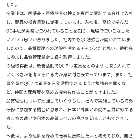
した。
卒業後は、医薬品・医療器具の検査を専門に受託する会社に入社
し、製品の検査業務に従事しています。入社後、高校で学んだ
QC手法が実際に使われていることを知り、現場で使いこなした
いという思いが募りました。社内でもQC勉強会が開かれていま
したので、品質管理への理解を深めるチャンスだと思い、勉強会
に参加し品質管理検定３級を取得しました。
３級取得後は、改善活動でQC７つ道具をどのように取り入れて
いくべきかを考えられる力が身に付き役立っています。また、社
員全員がQC７つ道具を有効活用できるように勉強会を開くな
ど、仲間の理解度を高める機会も作ることができました。
品質管理について勉強していくうちに、社内で実施している海外
研修に参加する機会に恵まれ、日本と外国との間の品質に対する
考え方の違いや日本の品質レベルの高さを知ることもできまし
た。
今後は、より理解を深めて仕事に反映したいと考えており、自己