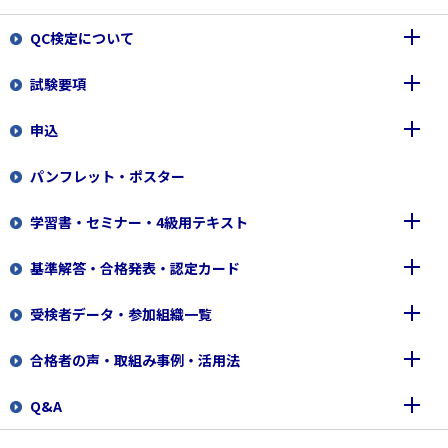
QC検定について
試験要項
品質管理検定(QC検定)とは
申込
認定団体、協賛団体のご紹介
各級のレベルと内容
パンフレット・ポスター
運営方針
合格基準
1級・2級（筆記試験）
学習書・セミナー・4級用テキスト
登録商標（QC検定ロゴマーク等
各級の問題例
3級・4級（CBT試験）
基準解答・合格発表・認定カード
３級・４級のコンピュータ試験(ＣＢＴ)への変更について
QC検定図書一覧
受検者データ・参加組織一覧
日本規格協会 主催セミナー
基準解答
合格者の声・取組み事例・活用法
日科技連 主催セミナー
合格発表
1～2級成績上位者公表
Q&A
4級用テキスト
認定カード
受検者データ、学校申込データ
合格者の声