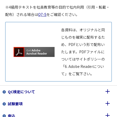
※4級用テキストを社員教育等の目的で社内利用（引用・転載・
配布）される場合は
Q7-5
をご確認ください。
各資料は、オリジナルと同
じものを確実に配布するた
め、PDFという形で配布い
たします。PDFファイルに
ついてはサイトポリシーの
「6. Adobe Readerについ
て」をご覧下さい。
QC検定について
試験要項
品質管理検定(QC検定)とは
申込
認定団体、協賛団体のご紹介
各級のレベルと内容