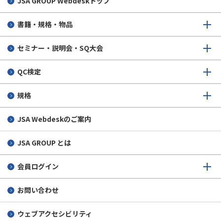
JSA GROUP
Webdeskトップ
変更・キャンセル
合格者の声 4級
書籍・規格・物品
申込後から試験当日まで
セミナー・説明会・SQ大会
受検後
QC検定
その他
規格
JSA Webdeskのご案内
JSA GROUP とは
会員ログイン
お問い合わせ
ウェブアクセシビリティ