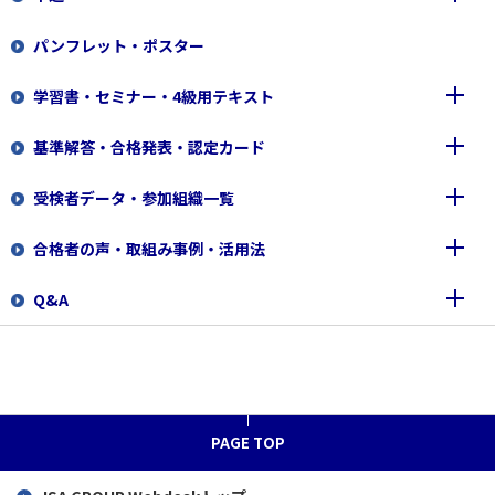
パンフレット・ポスター
運営方針
合格基準
1級・2級（筆記試験）
学習書・セミナー・4級用テキスト
登録商標（QC検定ロゴマーク等
各級の問題例
3級・4級（CBT試験）
基準解答・合格発表・認定カード
３級・４級のコンピュータ試験(ＣＢＴ)への変更について
QC検定図書一覧
受検者データ・参加組織一覧
日本規格協会 主催セミナー
基準解答
合格者の声・取組み事例・活用法
日科技連 主催セミナー
合格発表
1～2級成績上位者公表
Q&A
4級用テキスト
認定カード
受検者データ、学校申込データ
合格者の声
参加企業・団体・学校一覧
取組み事例
申込前に
合格者の声 1級
QC検定活用の秘訣（動画）
個人申込
合格者の声 2級
PAGE TOP
漫画で紹介
団体申込（担当者向け）
合格者の声 3級
「QC検定最初の一歩」