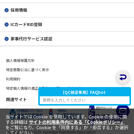
採用情報
ICカードRID登録
家事代行サービス認証
個人情報保護方針
特定商取引法に基づく表示
利用規約
特定個人情報の適正な取扱いに関する基本方針
【QC検定専用】FAQbot
関連サイト
質問を入力してください
当サイトでは Cookie を使用しています。Cookie の使用に関
する詳細は
サイトの利用条件内にある「Cookieポリシー」
をご覧になり、Cookie を「同意する」か「拒否する」か選択
Copyright 2002-
2026 Japanese Standards Association.
してください。