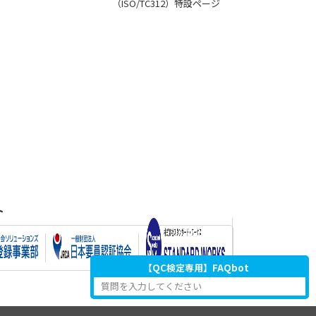
（ISO/TC312）特設ページ
ト
【QC検定専用】FAQbot
質問を入力してください