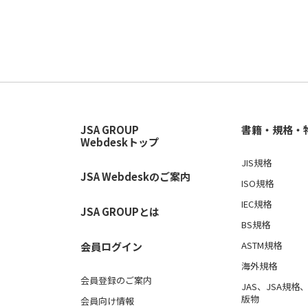
合格者の声 1級
取組み事例
参加企業・団体・学校一覧
申込前に
合格者の声 2級
QC検定活用の秘訣（動
個人申込
画）
合格者の声 3級
団体申込（担当者向け）
漫画で紹介
「QC検定最初の一歩」
合格者の声 4級
変更・キャンセル
JSA GROUP
書籍・規格・
Webdeskトップ
申込後から試験当日まで
JIS規格
JSA Webdeskのご案内
受検後
ISO規格
IEC規格
その他
JSA GROUPとは
BS規格
ASTM規格
会員ログイン
海外規格
会員登録のご案内
JAS、JSA規
版物
会員向け情報