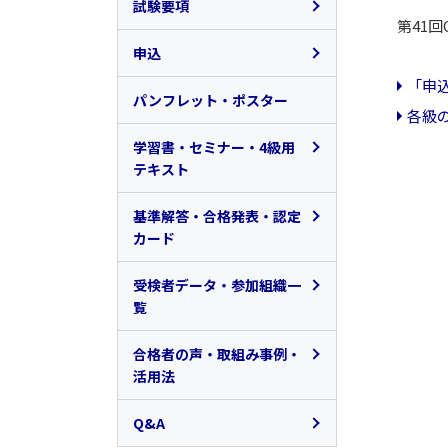
品質管理検定(QC検定)と
試験要項
第41
は
各級のレベルと内容
申込
認定団体、協賛団体のご紹
「申
介
合格基準
1級・2級（筆記試験）
パンフレット・ポスター
各級
運営方針
各級の問題例
3級・4級（CBT試験）
学習書・セミナー・4級用
テキスト
登録商標（QC検定ロゴマ
ーク等
QC検定図書一覧
基準解答・合格発表・認定
カード
３級・４級のコンピュータ
日本規格協会 主催セミナ
試験(ＣＢＴ)への変更につ
ー
基準解答
受検者データ・参加組織一
いて
覧
日科技連 主催セミナー
合格発表
1～2級成績上位者公表
合格者の声・取組み事例・
活用法
4級用テキスト
認定カード
受検者データ、学校申込デ
合格者の声
ータ
Q&A