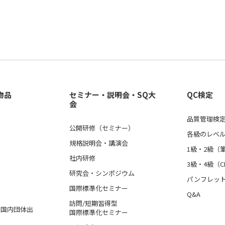
物品
セミナー・説明会・SQ大
QC検定
会
品質管理検定
公開研修（セミナー）
各級のレベ
規格説明会・講演会
1級・2級（
社内研修
3級・4級（C
研究会・シンポジウム
パンフレッ
国際標準化セミナー
Q&A
訪問/短期習得型
格、国内団体出
国際標準化セミナー