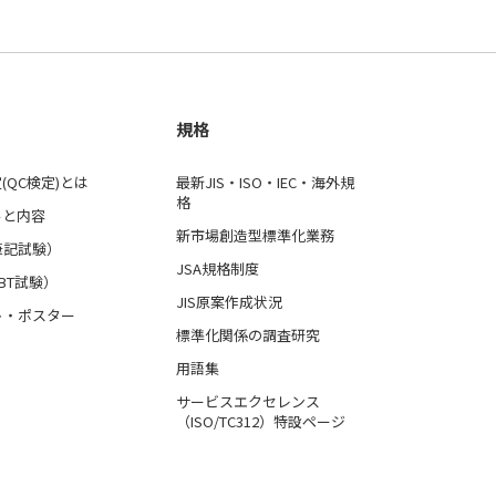
規格
(QC検定)とは
最新JIS・ISO・IEC・海外規
格
ルと内容
新市場創造型標準化業務
筆記試験）
JSA規格制度
BT試験）
JIS原案作成状況
ト・ポスター
標準化関係の調査研究
用語集
サービスエクセレンス
（ISO/TC312）特設ページ