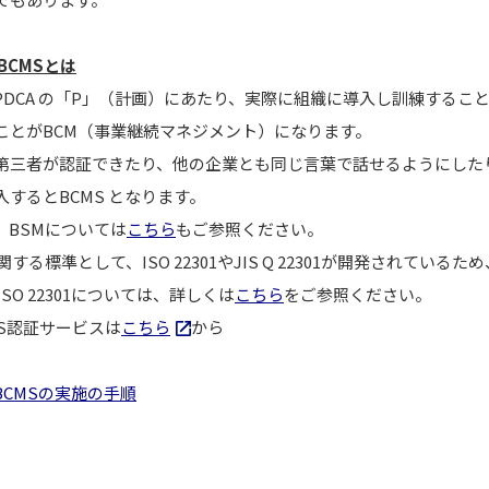
BCMSとは
はPDCA の「P」（計画）にあたり、実際に組織に導入し訓練するこ
ことがBCM（事業継続マネジメント）になります。
第三者が認証できたり、他の企業とも同じ言葉で話せるようにした
入するとBCMS となります。
P、BSMについては
こちら
もご参照ください。
関する標準として、ISO 22301やJIS Q 22301が開発されて
ISO 22301については、詳しくは
こちら
をご参照ください。
MS認証サービスは
こちら
から
BCMSの実施の手順