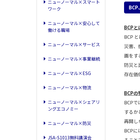
ニューノーマル×スマート
BCP
ワーク
ニューノーマル×安心して
BCPと
働ける職場
BCP 
ニューノーマル×サービス
災害、
画をす
ニューノーマル×事業継続
防災と
ニューノーマル×ESG
存在価
ニューノーマル×物流
BCPの
ニューノーマル×シェアリ
BCP
ングエコノミー
するか
再開し
ニューノーマル×防災
BCP
JSA-S1013無料講演会
ること