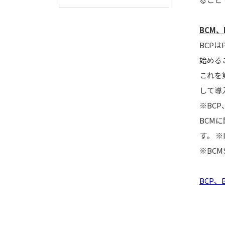
BCM、
BCP
始める
これを
して導
※BC
BCMに
す。 ※
※BC
BCP、