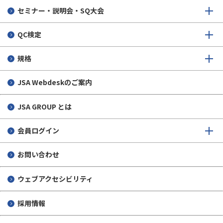
3分で読める！標準化のキホン：第7回「日本産業標準調査
セミナー・説明会・SQ大会
会」とは
SQオンライン 2026/07/15
QC検定
規格
JSA Webdeskのご案内
JSA GROUP とは
会員ログイン
お問い合わせ
ウェブアクセシビリティ
採用情報