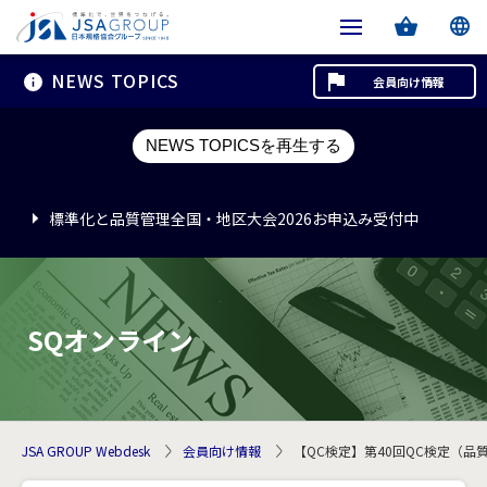
NEWS TOPICS
会員向け情報
標準化と品質管理全国・地区大会2026お申込み受付中
NEWS TOPICSを再生する
標準化と品質管理全国・地区大会2026お申込み受付中
標準化と品質管理全国・地区大会2026お申込み受付中
SQオンライン
JSA GROUP Webdesk
会員向け情報
【QC検定】第40回QC検定（品