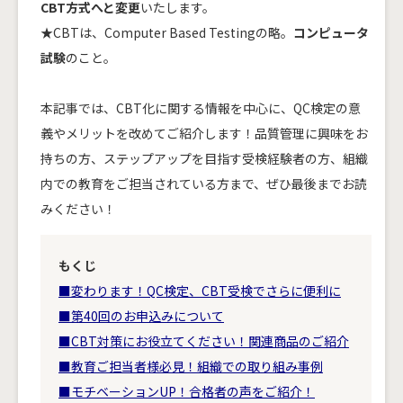
CBT方式へと変更
いたします。
★CBTは、Computer Based Testingの略。
コンピュータ
試験
のこと。
本記事では、CBT化に関する情報を中心に、QC検定の意
義やメリットを改めてご紹介します！品質管理に興味をお
持ちの方、ステップアップを目指す受検経験者の方、組織
内での教育をご担当されている方まで、ぜひ最後までお読
みください！
もくじ
■変わります！QC検定、CBT受検でさらに便利に
■第40回のお申込みについて
■CBT対策にお役立てください！関連商品のご紹介
■教育ご担当者様必見！組織での取り組み事例
■モチベーションUP！合格者の声をご紹介！