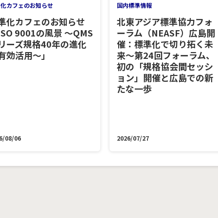
準化カフェのお知らせ
国内標準情報
準化カフェのお知らせ
北東アジア標準協力フォ
ISO 9001の風景 ～QMS
ーラム（NEASF）広島開
リーズ規格40年の進化
催：標準化で切り拓く未
有効活用～」
来～第24回フォーラム、
初の「規格協会間セッシ
ョン」開催と広島での新
たな一歩
6/08/06
2026/07/27