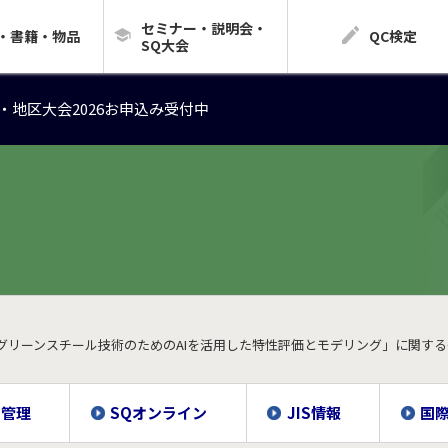
セミナー・説明会・
・地区大会2026お申込み受付中
・書籍・物品
QC検定
SQ大会
・地区大会2026お申込み受付中
・地区大会2026お申込み受付中
グリーンスチール技術のためのAIを活用した特性評価とモデリング」に関する
質管理
SQオンライン
JIS情報
国