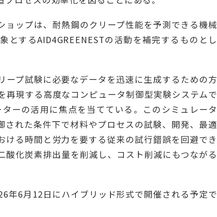
クショップは、耐熱鋼のクリープ性能を予測できる機
とするAID4GREENESTの活動を補完するものと
リープ試験に必要なデータを迅速に生成するための
を再現する高度なコンピュータ制御型実験システム
レーターの活用に焦点を当てている。このシミュレー
御された条件下で材料やプロセスの試験、開発、最
おける時間と労力を要する従来の試行錯誤を回避で
二酸化炭素排出量を削減し、コスト削減にもつなが
26年6月12日にハイブリッド形式で開催される予定