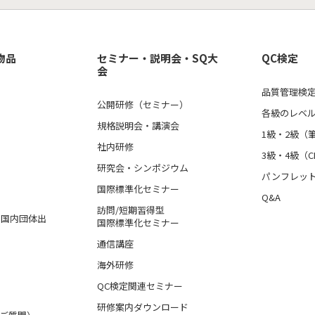
物品
セミナー・説明会・SQ大
QC検定
会
品質管理検定
公開研修（セミナー）
各級のレベ
規格説明会・講演会
1級・2級（
社内研修
3級・4級（C
研究会・シンポジウム
パンフレッ
国際標準化セミナー
Q&A
訪問/短期習得型
格、国内団体出
国際標準化セミナー
通信講座
海外研修
QC検定関連セミナー
研修案内ダウンロード