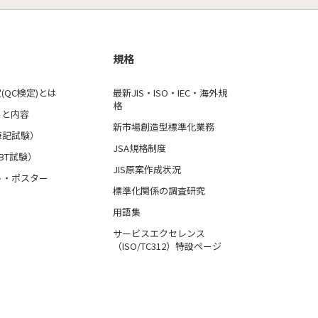
規格
(QC検定)とは
最新JIS・ISO・IEC・海外規
格
ルと内容
新市場創造型標準化業務
筆記試験）
JSA規格制度
BT試験）
JIS原案作成状況
ト・ポスター
標準化関係の調査研究
用語集
サービスエクセレンス
（ISO/TC312）特設ページ