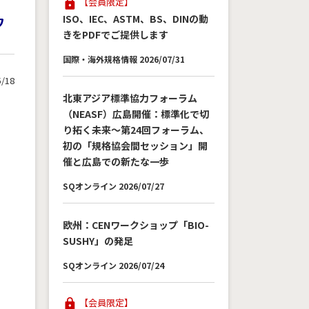
【会員限定】
ISO、IEC、ASTM、BS、DINの動
ワ
きをPDFでご提供します
国際・海外規格情報 2026/07/31
5/18
北東アジア標準協力フォーラム
（NEASF）広島開催：標準化で切
り拓く未来～第24回フォーラム、
ン
初の「規格協会間セッション」開
ョ
催と広島での新たな一歩
SQオンライン 2026/07/27
る
欧州：CENワークショップ「BIO-
発
SUSHY」の発足
SQオンライン 2026/07/24
究
【会員限定】