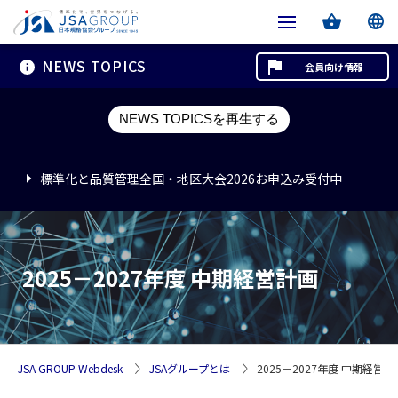
NEWS TOPICS
会員向け情報
標準化と品質管理全国・地区大会2026お申込み受付中
NEWS TOPICSを再生する
標準化と品質管理全国・地区大会2026お申込み受付中
標準化と品質管理全国・地区大会2026お申込み受付中
2025－2027年度 中期経営計画
JSA GROUP Webdesk
JSAグループとは
2025－2027年度 中期経営計