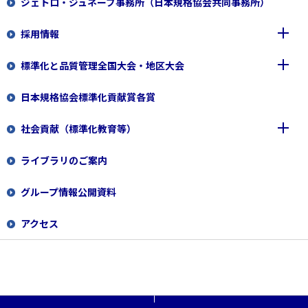
ジェトロ・ジュネーブ事務所（日本規格協会共同事務所）
組織概要
一般財団法人 日本規格協会
採用情報
経営体制
日本規格協会ソリューションズ株式会社
標準化と品質管理全国大会・地区大会
一般財団法人 日本要員認証協会
新規職員
日本規格協会標準化貢献賞各賞
専門職員（規格開発）
2026
社会貢献（標準化教育等）
専門職員（経理事務）
2025
全国大会2026
ライブラリのご案内
専門職員（規格の校正/校閲業務）
2024
標準化教育の支援
地区大会2026
全国大会2025
グループ情報公開資料
専門職員（国費事務）
当協会が助成する寄付講座
地区大会2025
全国大会2024
企業・大学対象
アクセス
専門職員（調査員）
「くるみんマーク」の取得
地区大会2024
小・中・高・高専対象
標準化教育教材
専門職員（審査登録関係業務）
大学・大学院対象
標準化教育プログラム
小学生向けプログラム ピクトグラムづくりにちょう
せん！
ISO審査員
国際会議に役立つ実践型動画
標準化教室出前授業とは