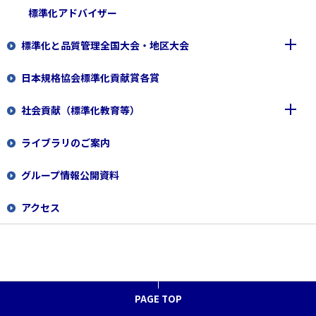
標準化アドバイザー
標準化と品質管理全国大会・地区大会
日本規格協会標準化貢献賞各賞
2026
社会貢献（標準化教育等）
2025
全国大会2026
ライブラリのご案内
2024
標準化教育の支援
地区大会2026
全国大会2025
グループ情報公開資料
当協会が助成する寄付講座
地区大会2025
全国大会2024
企業・大学対象
アクセス
「くるみんマーク」の取得
地区大会2024
小・中・高・高専対象
標準化教育教材
大学・大学院対象
標準化教育プログラム
小学生向けプログラム ピクトグラムづくりにちょう
せん！
国際会議に役立つ実践型動画
標準化教室出前授業とは
PAGE TOP