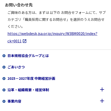
お問い合わせ先
ご興味のある方は、まずは 以下の お問合せフォームにて、サブ
カテゴリ「職員採⽤に関するお問合せ」を選択のうえお問合せ
ください。
https://webdesk.jsa.or.jp/inquiry/W38M0020/index?
ck=0011
日本規格協会グループとは
ごあいさつ
2025－2027年度 中期経営計画
沿革・組織概要・経営体制
事業内容
沿革