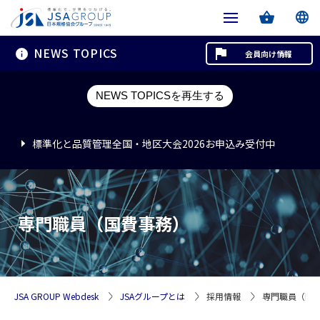
NEWS TOPICS
会員向け情報
標準化と品質管理全国・地区大会2026お申込み受付中
NEWS TOPICSを再生する
標準化と品質管理全国・地区大会2026お申込み受付中
標準化と品質管理全国・地区大会2026お申込み受付中
専門職員（国費事務）
JSA GROUP Webdesk
JSAグループとは
採用情報
専門職員（国