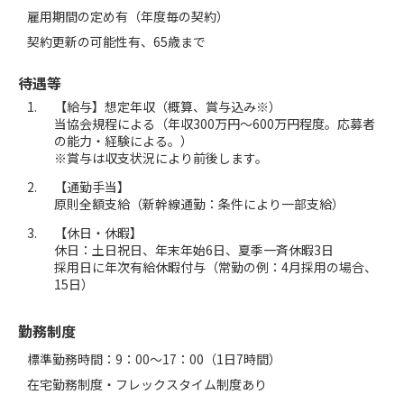
雇用期間の定め有（年度毎の契約）
契約更新の可能性有、65歳まで
待遇等
【給与】想定年収（概算、賞与込み※）
当協会規程による（年収300万円～600万円程度。応募者
の能力・経験による。）
※賞与は収支状況により前後します。
【通勤手当】
原則全額支給（新幹線通勤：条件により一部支給）
【休日・休暇】
休日：土日祝日、年末年始6⽇、夏季⼀⻫休暇3⽇
採用日に年次有給休暇付与（常勤の例：4月採用の場合、
15日）
勤務制度
標準勤務時間：9：00～17：00（1日7時間）
在宅勤務制度・フレックスタイム制度あり