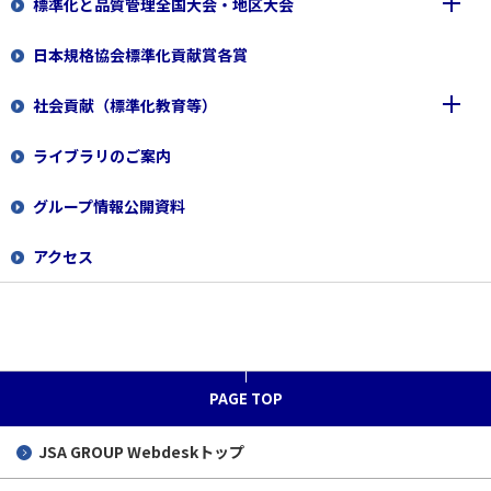
標準化と品質管理全国大会・地区大会
新規職員
日本規格協会標準化貢献賞各賞
専門職員（規格開発）
2026
社会貢献（標準化教育等）
専門職員（経理事務）
2025
全国大会2026
ライブラリのご案内
専門職員（規格の校正/校閲業務）
2024
標準化教育の支援
地区大会2026
全国大会2025
グループ情報公開資料
専門職員（国費事務）
当協会が助成する寄付講座
地区大会2025
全国大会2024
企業・大学対象
アクセス
専門職員（調査員）
「くるみんマーク」の取得
地区大会2024
小・中・高・高専対象
標準化教育教材
専門職員（審査登録関係業務）
大学・大学院対象
標準化教育プログラム
小学生向けプログラム ピクトグラムづくりにちょう
せん！
ISO審査員
国際会議に役立つ実践型動画
標準化教室出前授業とは
PAGE TOP
標準化アドバイザー
標準化教室出前授業の募集
JSA GROUP
Webdeskトップ
生徒さんの声