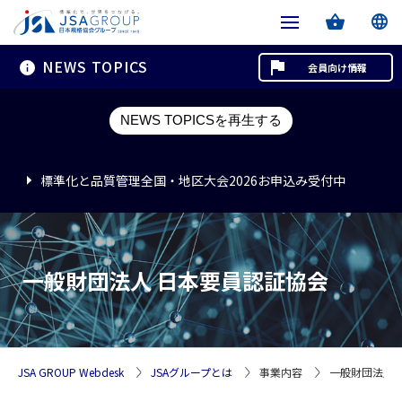
NEWS TOPICS
会員向け情報
標準化と品質管理全国・地区大会2026お申込み受付中
NEWS TOPICSを再生する
標準化と品質管理全国・地区大会2026お申込み受付中
標準化と品質管理全国・地区大会2026お申込み受付中
一般財団法人 日本要員認証協会
JSA GROUP Webdesk
JSAグループとは
事業内容
一般財団法人 