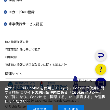
ICカードRID登録
家事代行サービス認証
個人情報保護方針
特定商取引法に基づく表示
利用規約
特定個人情報の適正な取扱いに関する基本方針
関連サイト
当サイトでは Cookie を使用しています。Cookie の使用に関
する詳細は
サイトの利用条件内にある「Cookieポリシー」
をご覧になり、Cookie を「同意する」か「拒否する」か選択
Copyright 2002-
2026 Japanese Standards Association.
してください。
All Rights Reserved.
同意する
拒否する