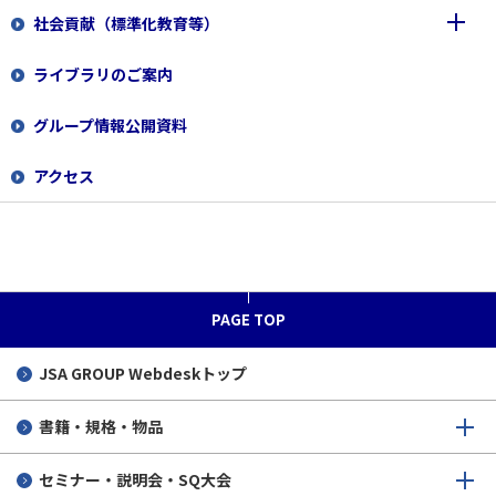
社会貢献（標準化教育等）
専門職員（経理事務）
2025
全国大会2026
ライブラリのご案内
専門職員（規格の校正/校閲業務）
2024
標準化教育の支援
地区大会2026
全国大会2025
グループ情報公開資料
専門職員（国費事務）
当協会が助成する寄付講座
地区大会2025
全国大会2024
企業・大学対象
アクセス
専門職員（調査員）
「くるみんマーク」の取得
地区大会2024
小・中・高・高専対象
標準化教育教材
専門職員（審査登録関係業務）
大学・大学院対象
標準化教育プログラム
小学生向けプログラム ピクトグラムづくりにちょう
せん！
ISO審査員
国際会議に役立つ実践型動画
標準化教室出前授業とは
PAGE TOP
標準化アドバイザー
標準化教室出前授業の募集
JSA GROUP
Webdeskトップ
生徒さんの声
書籍・規格・物品
実施実績
セミナー・説明会・SQ大会