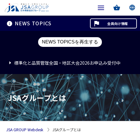
NEWS TOPICS
会員向け情報
標準化と品質管理全国・地区大会2026お申込み受付中
NEWS TOPICSを再生する
標準化と品質管理全国・地区大会2026お申込み受付中
標準化と品質管理全国・地区大会2026お申込み受付中
JSAグループとは
JSA GROUP Webdesk
JSAグループとは