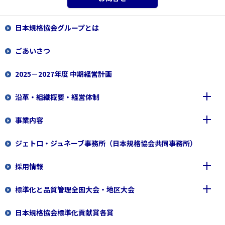
日本規格協会グループとは
ごあいさつ
2025－2027年度 中期経営計画
沿革・組織概要・経営体制
事業内容
沿革
ジェトロ・ジュネーブ事務所（日本規格協会共同事務所）
組織概要
一般財団法人 日本規格協会
採用情報
経営体制
日本規格協会ソリューションズ株式会社
標準化と品質管理全国大会・地区大会
一般財団法人 日本要員認証協会
新規職員
日本規格協会標準化貢献賞各賞
専門職員（規格開発）
2026