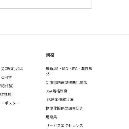
規格
(QC検定)とは
最新JIS・ISO・IEC・海外規
格
ルと内容
新市場創造型標準化業務
筆記試験）
JSA規格制度
BT試験）
JIS原案作成状況
ト・ポスター
標準化関係の調査研究
用語集
サービスエクセレンス