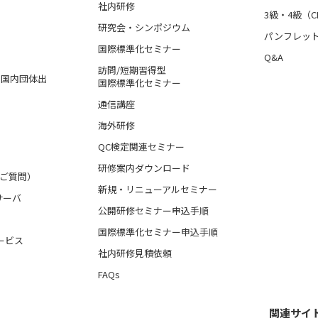
社内研修
3級・4級（C
研究会・シンポジウム
パンフレッ
国際標準化セミナー
Q&A
訪問/短期習得型
格、国内団体出
国際標準化セミナー
通信講座
海外研修
QC検定関連セミナー
研修案内ダウンロード
るご質問）
新規・リニューアルセミナー
サーバ
公開研修セミナー申込手順
国際標準化セミナー申込手順
ービス
社内研修見積依頼
FAQs
関連サイ