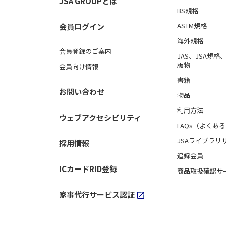
JSA GROUPとは
BS規格
ASTM規格
会員ログイン
海外規格
会員登録のご案内
JAS、JSA規
版物
会員向け情報
書籍
お問い合わせ
物品
利用方法
ウェブアクセシビリティ
FAQs（よくあ
JSAライブラリ
採用情報
追録会員
ICカードRID登録
商品取扱確認サ
家事代行サービス認証