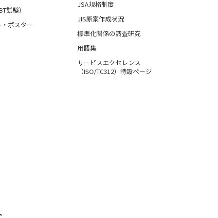
JSA規格制度
BT試験）
JIS原案作成状況
ト・ポスター
標準化関係の調査研究
用語集
サービスエクセレンス
（ISO/TC312）特設ページ
ト