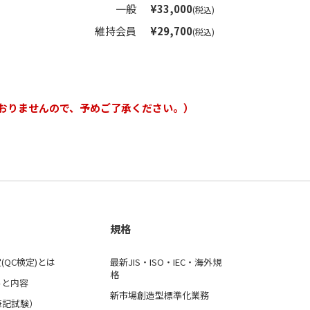
一般
¥33,000
(税込)
維持会員
¥29,700
(税込)
おりませんので、予めご了承ください。）
規格
(QC検定)とは
最新JIS・ISO・IEC・海外規
格
ルと内容
新市場創造型標準化業務
筆記試験）