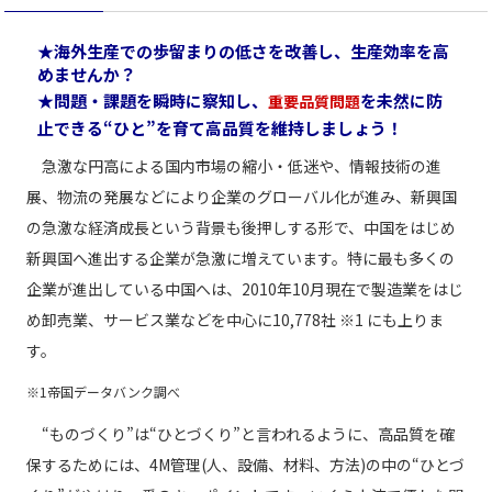
★海外生産での歩留まりの低さを改善し、生産効率を高
めませんか？
★問題・課題を瞬時に察知し、
を未然に防
重要品質問題
止できる“ひと”を育て高品質を維持しましょう！
急激な円高による国内市場の縮小・低迷や、情報技術の進
展、物流の発展などにより企業のグローバル化が進み、新興国
の急激な経済成長という背景も後押しする形で、中国をはじめ
新興国へ進出する企業が急激に増えています。特に最も多くの
企業が進出している中国へは、2010年10月現在で製造業をはじ
め卸売業、サービス業などを中心に10,778社 ※1 にも上りま
す。
※1帝国データバンク調べ
“ものづくり”は“ひとづくり”と言われるように、高品質を確
保するためには、4M管理(人、設備、材料、方法)の中の“ひとづ