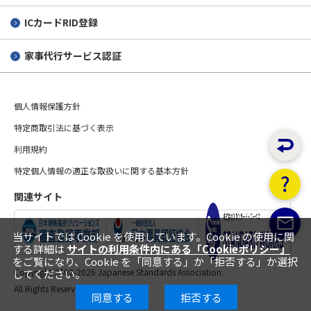
ICカードRID登録
家事代行サービス認証
個人情報保護方針
特定商取引法に基づく表示
利用規約
特定個人情報の適正な取扱いに関する基本方針
関連サイト
当サイトでは Cookie を使用しています。Cookie の使用に関
する詳細は
サイトの利用条件内にある「Cookieポリシー」
をご覧になり、Cookie を「同意する」か「拒否する」か選択
Copyright 2002-
2026 Japanese Standards Association.
してください。
All Rights Reserved.
同意する
拒否する