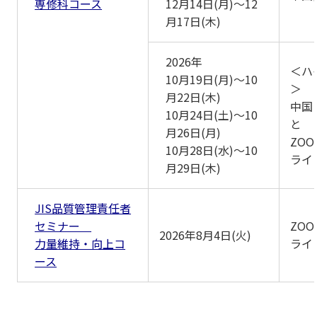
専修科コース
12月14日(月)～12
月17日(木)
2026年
＜ハ
10月19日(月)～10
＞
月22日(木)
中国
10月24日(土)～10
と
月26日(月)
ZO
10月28日(水)～10
ライ
月29日(木)
JIS品質管理責任者
セミナー
ZO
2026年8月4日(火)
力量維持・向上コ
ライ
ース