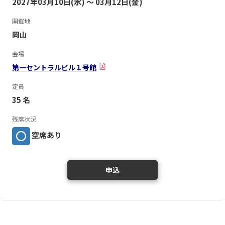
2027年03月10日(水) ～ 03月12日(金)
開催地
岡山
会場
第一セントラルビル１号館
定員
35 名
残席状況
空席あり
申込