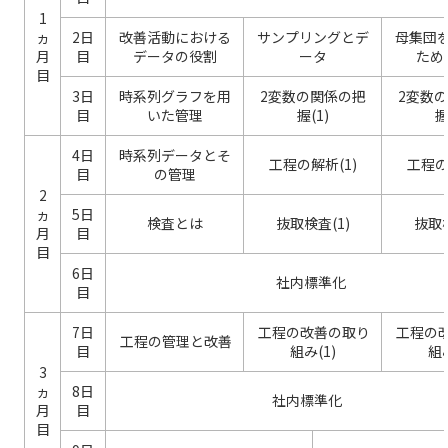
1
ヵ
2日
改善活動における
サンプリングとデ
母集団
月
目
データの役割
ータ
ため
目
3日
時系列グラフを用
2変数の関係の把
2変数
目
いた管理
握(1)
握
4日
時系列データとそ
工程の解析(1)
工程の
目
の管理
2
ヵ
5日
検査とは
抜取検査(1)
抜取検
月
目
目
6日
社内標準化
目
7日
工程の改善の取り
工程の
工程の管理と改善
目
組み(1)
組み
3
ヵ
8日
社内標準化
月
目
目