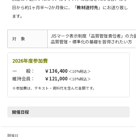
日から約1ヶ月半～2か月後に、「
教材送付先
」にお送り致し
ます。
JISマーク表示制度「品質管理責任者」の力
対 象
品質管理・標準化の基礎を習得されたい方
2026年度参加費
一 般：
￥136,400
＜10%税込＞
維持会員：
￥121,000
＜10%税込＞
※参加費は、テキスト・資料代を含んだ金額です。
開催日程
開催日