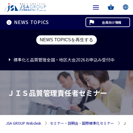
NEWS TOPICS
会員向け情報
標準化と品質管理全国・地区大会2026お申込み受付中
NEWS TOPICSを再生する
標準化と品質管理全国・地区大会2026お申込み受付中
標準化と品質管理全国・地区大会2026お申込み受付中
ＪＩＳ品質管理責任者セミナー
JSA GROUP Webdesk
セミナー・説明会・国際標準化セミナー
ＪＩ