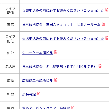
ライブ
☆お申込みの前に必ずお読みください（Ｚｏｏｍ）☆
配信
東京
日本規格協会 三田Ａｖａｎｔｉ セミナールーム
ライブ
☆お申込みの前に必ずお読みください（Ｚｏｏｍ）☆
配信
仙台
ショーケー本館ビル
名古屋
日本規格協会 名古屋支部（ＲＴ白川ビル７Ｆ）
広島
広島商工会議所ビル
札幌
道特会館
福岡
博多アーバンスクエア 会議室