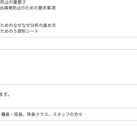
発防止の重要さ
・不具合再発防止のための要求事項
のためのなぜなぜ分析の進め方
のための５原則シート
ます。
、職長・班長、係長クラス、スタッフの方々