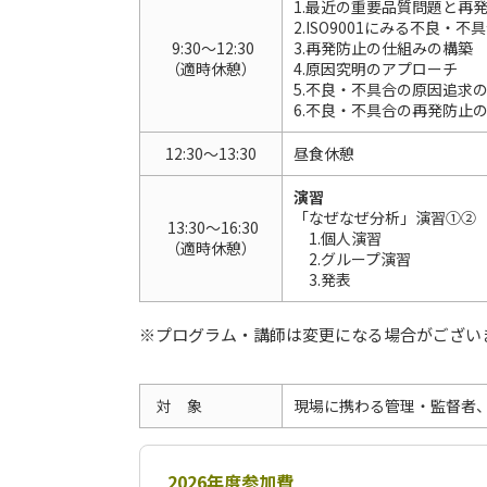
1.最近の重要品質問題と再
2.ISO9001にみる不良
9:30～12:30
3.再発防止の仕組みの構築
（適時休憩）
4.原因究明のアプローチ
5.不良・不具合の原因追求
6.不良・不具合の再発防止
12:30～13:30
昼食休憩
演習
「なぜなぜ分析」演習①②
13:30～16:30
1.個人演習
（適時休憩）
2.グループ演習
3.発表
※プログラム・講師は変更になる場合がござい
対 象
現場に携わる管理・監督者
2026年度参加費