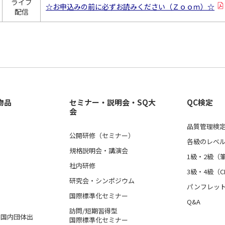
ライブ
☆お申込みの前に必ずお読みください（Ｚｏｏｍ）☆
配信
物品
セミナー・説明会・SQ大
QC検定
会
品質管理検定
公開研修（セミナー）
各級のレベ
規格説明会・講演会
1級・2級（
社内研修
3級・4級（C
研究会・シンポジウム
パンフレッ
国際標準化セミナー
Q&A
訪問/短期習得型
格、国内団体出
国際標準化セミナー