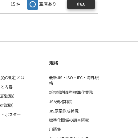
空席あり
15 名
申込
規格
(QC検定)とは
最新JIS・ISO・IEC・海外規
格
ルと内容
新市場創造型標準化業務
筆記試験）
JSA規格制度
BT試験）
JIS原案作成状況
ト・ポスター
標準化関係の調査研究
用語集