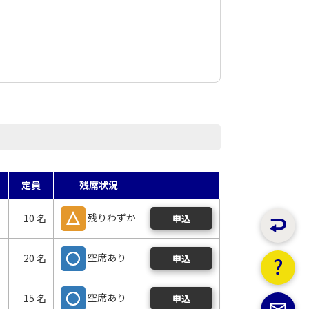
定員
残席状況
残りわずか
10 名
申込
空席あり
20 名
申込
空席あり
15 名
申込