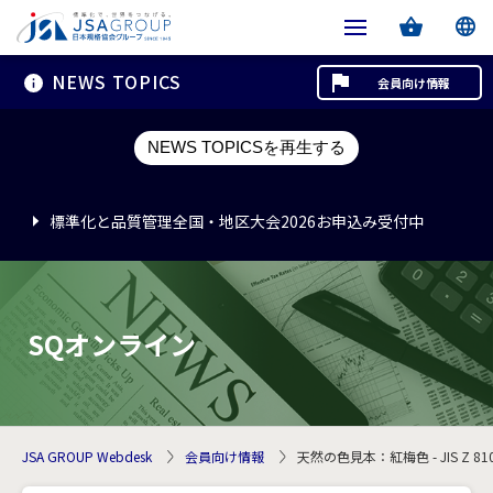
NEWS TOPICS
会員向け情報
標準化と品質管理全国・地区大会2026お申込み受付中
NEWS TOPICSを再生する
標準化と品質管理全国・地区大会2026お申込み受付中
標準化と品質管理全国・地区大会2026お申込み受付中
SQオンライン
JSA GROUP Webdesk
会員向け情報
天然の色見本：紅梅色 - JIS Z 81