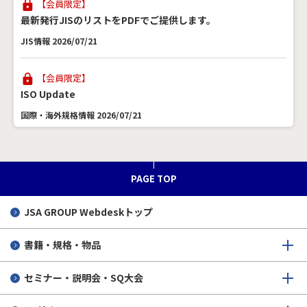
【会員限定】
最新発行JISのリストをPDFでご提供します。
JIS情報 2026/07/21
【会員限定】
ISO Update
国際・海外規格情報 2026/07/21
DPPの欧州整合規格が公示
SQオンライン 2026/07/16
PAGE TOP
JSA GROUP
Webdeskトップ
EN 18286～EU AI法のための整合規格
SQオンライン 2026/07/16
書籍・規格・物品
3分で読める！標準化のキホン：第7回「日本産業標準調査
セミナー・説明会・SQ大会
会」とは