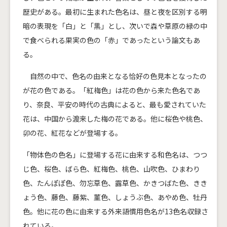
歴史がある。最初に生まれた色名は、昼と夜を区別する明
暗の表現を「白」と「黒」とし、次いで森や草原の緑の中
で食べられる果実の色の「赤」であったという論文もあ
る。
自然の中で、色名の由来となる恰好の色見本となったの
が花の色である。「紅梅色」は花の色から来た色名であ
り、奈良、平安の時代の古典によると、最も愛されていた
花は、中国から渡来した梅の花である。他に桜色や桃色、
卯の花、紅花などが登場する。
「物体色の色名」に登場する花に由来する和色名は、つつ
じ色、桜色、ばら色、紅梅色、桃色、山吹色、ひまわり
色、たんぽぽ色、勿忘草色、露草色、かきつばた色、きき
ょう色、藤色、藤紫、菫色、しょうぶ色、あやめ色、牡丹
色。他に花の色に由来する外来語慣用色名が13色名収録さ
れている。