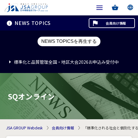
NEWS TOPICS
会員向け情報
標準化と品質管理全国・地区大会2026お申込み受付中
NEWS TOPICSを再生する
標準化と品質管理全国・地区大会2026お申込み受付中
標準化と品質管理全国・地区大会2026お申込み受付中
SQオンライン
JSA GROUP Webdesk
会員向け情報
「標準化される社会と個別化する