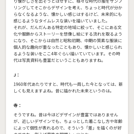
り懐かしさを出そうとはせずに、様々な時代の服をサンプ
リングしてそこからデザインを考え、ちょっと時代が分か
らなくなるような、懐かしい感じはするけど、未来的にも
感じるようなタイムレスな装いを描いていました。
それが、だんだんある特定の地域に絞って、そこにある文
化や服飾からストーリーを想像し絵にする流れを取るよう
になり、そこからは自然と昭和初期、中期の質素な服装に
個人的な趣向が重なったこともあり、懐かしいと感じられ
るような装いをここ4年ぐらい描いていています。その時
代は写真資料も豊富だということもありますね。
J：
1960年代あたりですと、時代も一周した今となっては、新
しくも見えますよね。昔に描かれた未来というのは。
寺：
そうですね。昔は今ほどデザインが豊富ではありません
が、近しいデザインでも、ちょっとした着こなし方や年齢
によって個性が表れるので、そういう「差」を描くのが好