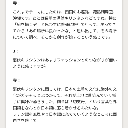
寺：
これまでテーマにしたのは、四国のお遍路、諏訪湖周辺、
沖縄です。あとは長崎の潜伏キリシタンなどですね。特に
「絵を描くぞ」と思わずに普通に旅行で行って、戻ってき
てから「あの場所は良かったな」と思い出して、その場所
について調べ、そこから創作が始まるという感じです。
J：
潜伏キリシタンはあまりファッションとのつながりが無い
ように感じますが。
寺：
潜伏キリシタンに関しては、日本の土着の文化に海外の文
化がガチャっとぶつかって、それが土地に馴染んでいく様
子に興味が湧きました。例えば「切支丹」という言葉も外
国語をなんとか日本語に落ち着かせるみたいな。
ラテン語を無理やり日本語に充てていくようなところに面
白さを感じて。