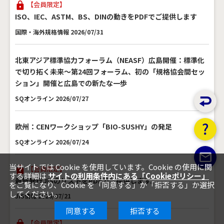
【会員限定】
ISO、IEC、ASTM、BS、DINの動きをPDFでご提供します
国際・海外規格情報 2026/07/31
北東アジア標準協力フォーラム（NEASF）広島開催：標準化
で切り拓く未来～第24回フォーラム、初の「規格協会間セッ
ション」開催と広島での新たな一歩
SQオンライン 2026/07/27
欧州：CENワークショップ「BIO-SUSHY」の発足
SQオンライン 2026/07/24
当サイトでは Cookie を使用しています。Cookie の使用に関
【会員限定】
する詳細は
サイトの利用条件内にある「Cookieポリシー」
最新発行JISのリストをPDFでご提供します。
をご覧になり、Cookie を「同意する」か「拒否する」か選択
してください。
JIS情報 2026/07/21
同意する
拒否する
【会員限定】