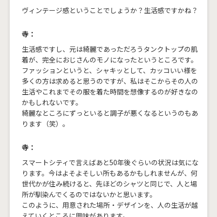
ヴィンテージ感ということでしょうか？生活感ですかね？
寺：
生活感ですし、元は綺麗であっただろうタンクトップの肌
着が、完全におじさんのモノになったというところです。
ファッションというと、シャキッとして、カッコいい様を
多くの方は求めると思うのですが、私はそこからその人の
生活やこれまでその服を着た時間を想像するのが好きなの
かもしれないです。
綺麗なところにずっといると調子が悪くなるというのもあ
ります（笑）。
寺：
スマートシティで言えばあと50年後ぐらいの状況は気にな
ります。今はよそよそしい所もあるかもしれませんが、何
世代かが住み続けると、先ほどのシャツと同じで、人と場
所が馴染んでくるのではないかと思います。
このように、用意された場所・デザインを、人の生活が越
えていくところに興味があります。