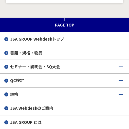
会」とは
SQオンライン 2026/07/15
PAGE TOP
【会員限定】
JIS正誤票 発行のお知らせ
JSA GROUP
Webdeskトップ
JIS情報 2026/07/15
書籍・規格・物品
ISO/TC314（高齢社会）総会レポート（2026年6月開催）
セミナー・説明会・SQ大会
SQオンライン 2026/07/13
QC検定
規格
JSA Webdeskのご案内
JSA GROUP とは