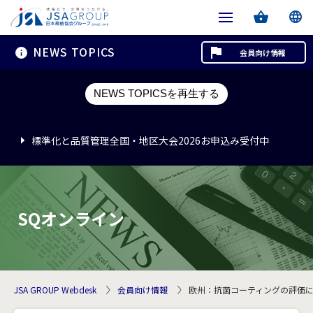
NEWS TOPICS
会員向け情報
標準化と品質管理全国・地区大会2026お申込み受付中
NEWS TOPICSを再生する
標準化と品質管理全国・地区大会2026お申込み受付中
標準化と品質管理全国・地区大会2026お申込み受付中
SQオンライン
JSA GROUP Webdesk
会員向け情報
欧州：抗菌コーティングの評価に