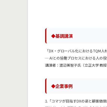
◆基調講演
「DX・グローバル化におけるTQM人
― AIとの協働プロセスにおける人の役
講演者：渡辺美智子氏（立正大学 教授
◆企業事例
1.「コマツが目指すDXの姿と顧客価