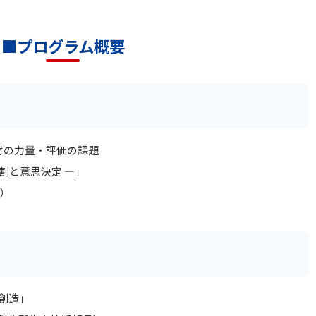
■プログラム概要
材の力量・評価の課題
割と意思決定 ―」
）
値創造」