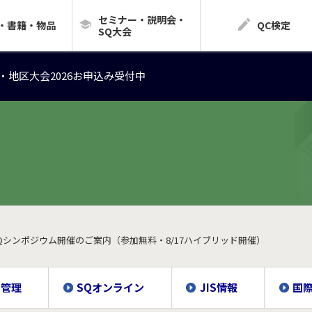
セミナー・説明会・
・地区大会2026お申込み受付中
・書籍・物品
QC検定
SQ大会
・地区大会2026お申込み受付中
・地区大会2026お申込み受付中
JAQシンポジウム開催のご案内（参加無料・8/17ハイブリッド開催）
質管理
SQオンライン
JIS情報
国