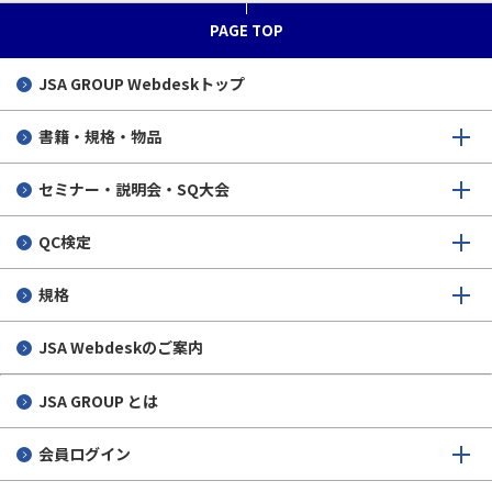
PAGE TOP
3分で読める！標準化のキホン：第7回「日本産業標準調査
会」とは
JSA GROUP
Webdeskトップ
SQオンライン 2026/07/15
書籍・規格・物品
【会員限定】
JIS正誤票 発行のお知らせ
セミナー・説明会・SQ大会
JIS情報 2026/07/15
QC検定
規格
JSA Webdeskのご案内
JSA GROUP とは
会員ログイン