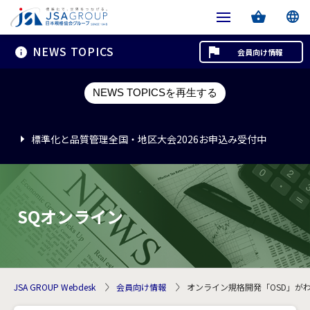
NEWS TOPICS
会員向け情報
標準化と品質管理全国・地区大会2026お申込み受付中
NEWS TOPICSを再生する
標準化と品質管理全国・地区大会2026お申込み受付中
標準化と品質管理全国・地区大会2026お申込み受付中
SQオンライン
JSA GROUP Webdesk
会員向け情報
オンライン規格開発「OSD」がわかる