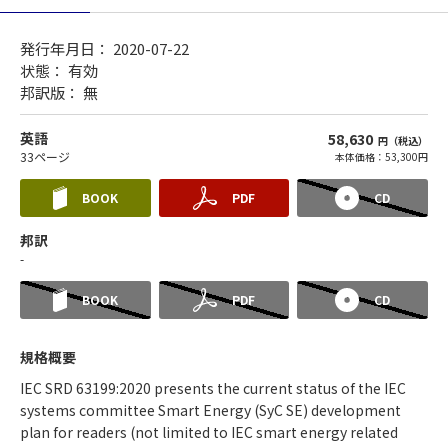
発行年月日： 2020-07-22
状態：
有効
邦訳版： 無
英語
58,630
円（税込）
33ページ
本体価格：53,300円
BOOK
PDF
CD
邦訳
-
BOOK
PDF
CD
規格概要
IEC SRD 63199:2020 presents the current status of the IEC
systems committee Smart Energy (SyC SE) development
plan for readers (not limited to IEC smart energy related