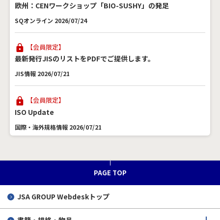
欧州：CENワークショップ「BIO-SUSHY」の発足
SQオンライン 2026/07/24
【会員限定】
最新発行JISのリストをPDFでご提供します。
JIS情報 2026/07/21
【会員限定】
ISO Update
国際・海外規格情報 2026/07/21
DPPの欧州整合規格が公示
SQオンライン 2026/07/16
PAGE TOP
JSA GROUP
Webdeskトップ
EN 18286～EU AI法のための整合規格
SQオンライン 2026/07/16
書籍・規格・物品