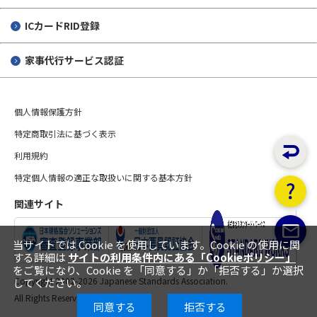
ICカードRID登録
家事代行サービス認証
個人情報保護方針
特定商取引法に基づく表示
利用規約
特定個人情報の適正な取扱いに関する基本方針
関連サイト
当サイトでは Cookie を使用しています。Cookie の使用に関
する詳細は
サイトの利用条件内にある「Cookieポリシー」
をご覧になり、Cookie を「同意する」か「拒否する」か選択
Copyright 2002-
2026 Japanese Standards Association.
してください。
All Rights Reserved.
同意する
拒否する