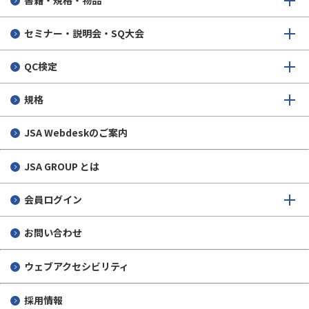
3分で読める！標準化のキホン：第7回「日本産業標準調査
セミナー・説明会・SQ大会
会」とは
SQオンライン 2026/07/15
QC検定
規格
JSA Webdeskのご案内
JSA GROUP とは
会員ログイン
お問い合わせ
ウェブアクセシビリティ
採用情報