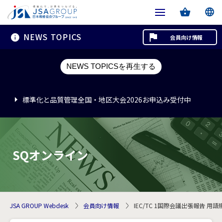
NEWS TOPICS
会員向け情報
標準化と品質管理全国・地区大会2026お申込み受付中
NEWS TOPICSを再生する
標準化と品質管理全国・地区大会2026お申込み受付中
標準化と品質管理全国・地区大会2026お申込み受付中
SQオンライン
JSA GROUP Webdesk
会員向け情報
IEC/TC 1国際会議出張報告 