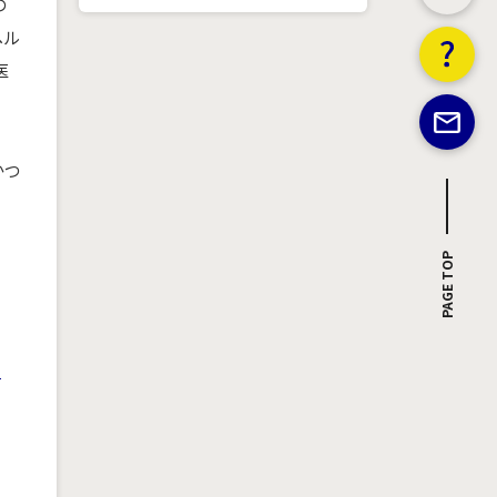
の
ヘル
医
かつ
PAGE TOP
-