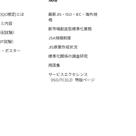
(QC検定)とは
最新JIS・ISO・IEC・海外規
格
ルと内容
新市場創造型標準化業務
筆記試験）
JSA規格制度
BT試験）
JIS原案作成状況
ト・ポスター
標準化関係の調査研究
用語集
サービスエクセレンス
（ISO/TC312）特設ページ