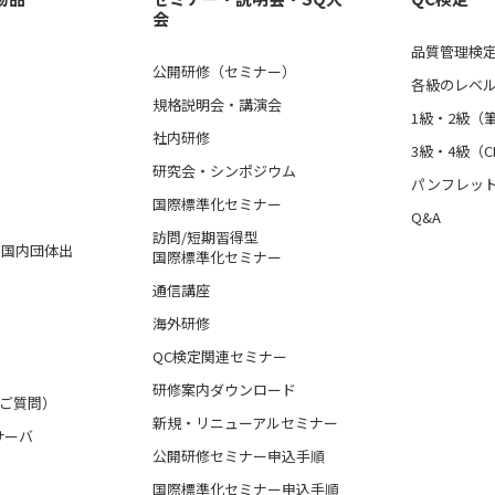
会
品質管理検定
公開研修（セミナー）
各級のレベ
規格説明会・講演会
1級・2級（
社内研修
3級・4級（C
研究会・シンポジウム
パンフレッ
国際標準化セミナー
Q&A
訪問/短期習得型
格、国内団体出
国際標準化セミナー
通信講座
海外研修
QC検定関連セミナー
研修案内ダウンロード
るご質問）
新規・リニューアルセミナー
サーバ
公開研修セミナー申込手順
国際標準化セミナー申込手順