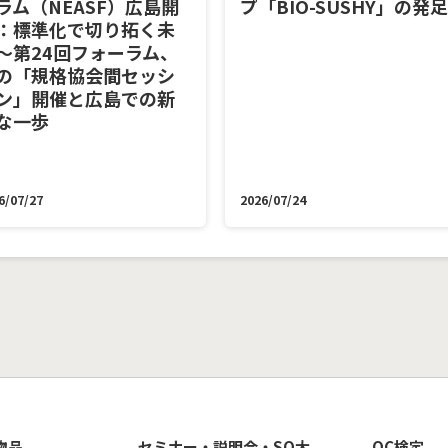
ラム（NEASF）広島開
プ「BIO-SUSHY」の発足
：標準化で切り拓く未
～第24回フォーラム、
の「規格協会間セッシ
ン」開催と広島での新
な一歩
6/07/27
2026/07/24
物品
セミナー・説明会・SQ大
QC検定