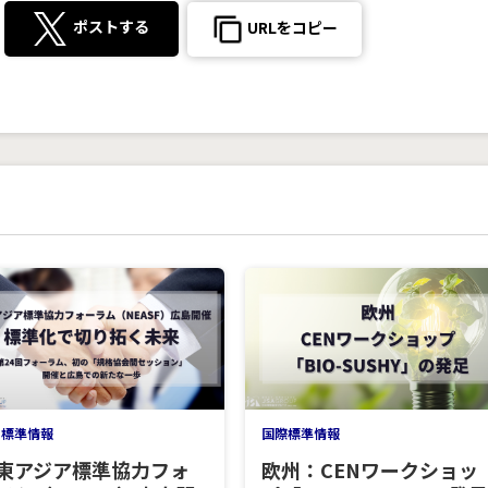
ポストする
URLをコピー
内標準情報
国際標準情報
東アジア標準協力フォ
欧州：CENワークショッ