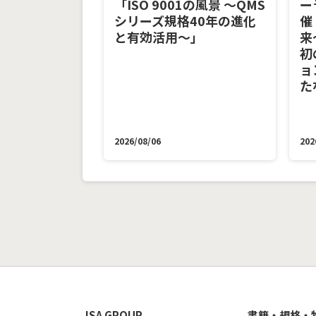
「ISO 9001の風景 ～QMS
ー
シリーズ規格40年の進化
催
と有効活用～」
来
初
ョ
た
2026/08/06
202
JSA GROUP
書籍・規格・