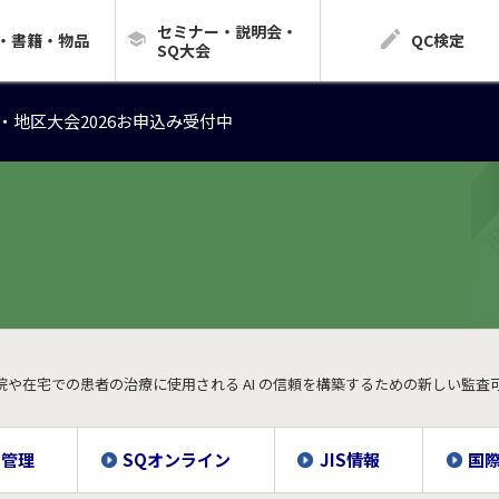
セミナー・説明会・
・地区大会2026お申込み受付中
・書籍・物品
QC検定
SQ大会
・地区大会2026お申込み受付中
・地区大会2026お申込み受付中
 病院や在宅での患者の治療に使用される AI の信頼を構築するための新しい監
質管理
SQオンライン
JIS情報
国