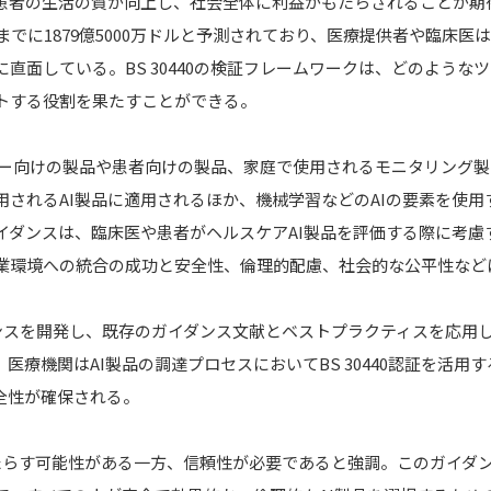
患者の生活の質が向上し、社会全体に利益がもたらされることが期
までに1879億5000万ドルと予測されており、医療提供者や臨床医は
直面している。BS 30440の検証フレームワークは、どのような
トする役割を果たすことができる。
ユーザー向けの製品や患者向けの製品、家庭で使用されるモニタリング製
されるAI製品に適用されるほか、機械学習などのAIの要素を使用
イダンスは、臨床医や患者がヘルスケアAI製品を評価する際に考慮
業環境への統合の成功と安全性、倫理的配慮、社会的な公平性など
ンスを開発し、既存のガイダンス文献とベストプラクティスを応用
療機関はAI製品の調達プロセスにおいてBS 30440認証を活用す
全性が確保される。
もたらす可能性がある一方、信頼性が必要であると強調。このガイダ