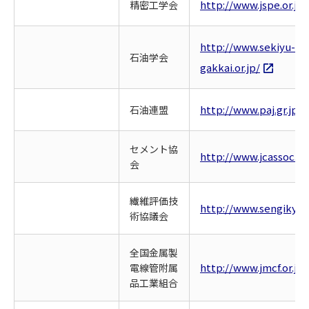
http://www.jspe.or.jp/
精密工学会
http://www.sekiyu-
石油学会
gakkai.or.jp/
http://www.paj.gr.jp/
石油連盟
セメント協
http://www.jcassoc.or.
会
繊維評価技
http://www.sengikyo.o
術協議会
全国金属製
http://www.jmcf.or.jp/
電線管附属
品工業組合