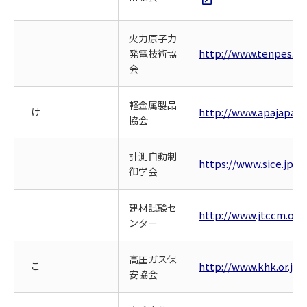
火力原子力
http://www.tenpes.or.
発電技術協
会
軽金属製品
け
http://www.apajapan.
協会
計測自動制
https://www.sice.jp/
御学会
建材試験セ
http://www.jtccm.or.j
ンター
高圧ガス保
こ
http://www.khk.or.jp/
安協会