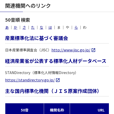
関連機関へのリンク
50音順 検索
あ
｜
か
｜
さ
｜
た
｜
な
｜
は
｜ ま ｜ や ｜
ら
｜ わ
産業標準化法に基づく審議会
http://www.jisc.go.jp/
日本産業標準調査会（JISC）
経済産業省が公表する標準化人材データベース
STANDirectory（標準化人材情報Directory）
https://standirectory.go.jp/
主な国内標準化機関（ＪＩＳ原案作成団体）
50音
機関名称
URL