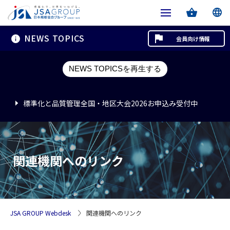
NEWS TOPICS
会員向け情報
標準化と品質管理全国・地区大会2026お申込み受付中
NEWS TOPICSを再生する
標準化と品質管理全国・地区大会2026お申込み受付中
標準化と品質管理全国・地区大会2026お申込み受付中
関連機関へのリンク
JSA GROUP Webdesk
関連機関へのリンク