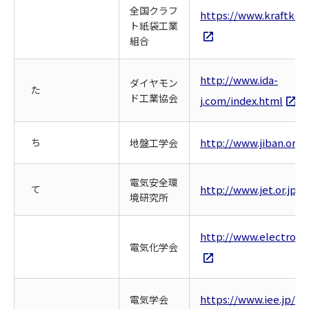
全国クラフ
https://www.kraftkou
ト紙袋工業
組合
http://www.ida-
ダイヤモン
た
ド工業協会
j.com/index.html
ち
http://www.jiban.or.jp
地盤工学会
電気安全環
て
http://www.jet.or.jp/
境研究所
http://www.electroch
電気化学会
https://www.iee.jp/
電気学会