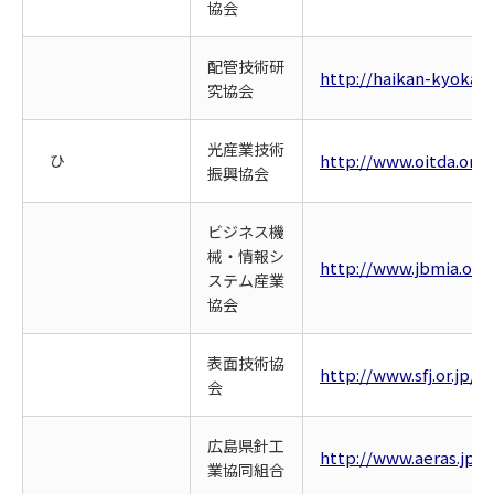
協会
配管技術研
http://haikan-kyokai.j
究協会
光産業技術
ひ
http://www.oitda.or.jp
振興協会
ビジネス機
械・情報シ
http://www.jbmia.or.j
ステム産業
協会
表面技術協
http://www.sfj.or.jp/
会
広島県針工
http://www.aeras.jp/h
業協同組合