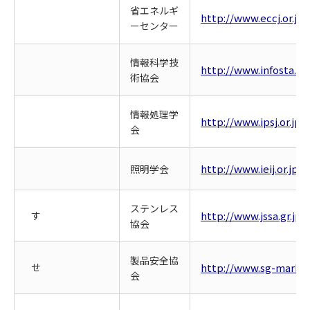
省エネルギ
http://www.eccj.or.jp/
ーセンター
情報科学技
http://www.infosta.or.
術協会
情報処理学
http://www.ipsj.or.jp/
会
http://www.ieij.or.jp/
照明学会
ステンレス
す
http://www.jssa.gr.jp/
協会
製品安全協
せ
http://www.sg-mark.o
会