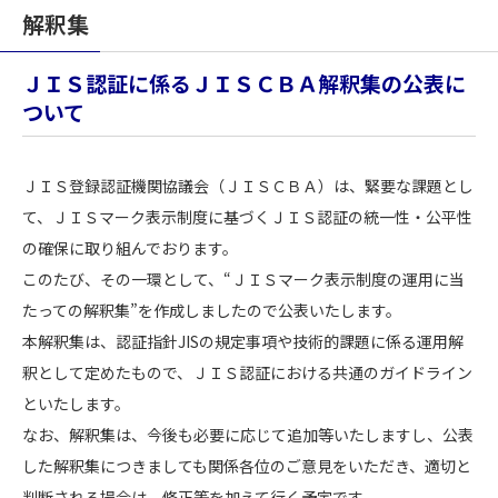
解釈集
ＪＩＳ認証に係るＪＩＳＣＢＡ解釈集の公表に
ついて
ＪＩＳ登録認証機関協議会（ＪＩＳＣＢＡ）は、緊要な課題とし
て、ＪＩＳマーク表示制度に基づくＪＩＳ認証の統一性・公平性
の確保に取り組んでおります。
このたび、その一環として、“ＪＩＳマーク表示制度の運用に当
たっての解釈集”を作成しましたので公表いたします。
本解釈集は、認証指針JISの規定事項や技術的課題に係る運用解
釈として定めたもので、ＪＩＳ認証における共通のガイドライン
といたします。
なお、解釈集は、今後も必要に応じて追加等いたしますし、公表
した解釈集につきましても関係各位のご意見をいただき、適切と
判断される場合は、修正等を加えて行く予定です。