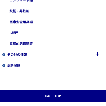
品質管理責任者力量維持講習会基準
コンクリート編
電磁的記録の品質管理責任者養成講習会基準
鉄鋼・非鉄編
JISの解釈Q&A
医療安全用具編
B部門
電磁的記録認証
その他の情報
更新履歴
福祉用具マークの表示に適する規格リスト
PAGE TOP