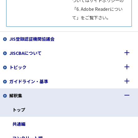
ついてはサイトポリシーの
「6. Adobe Readerについ
て」をご覧下さい。
JIS登録認証機関協議会
JISCBAについて
トピック
事業内容
ガイドライン・基準
組織図
JISA5308 適正な管理状況に関する審査の実施
解釈集
会員名簿
JISマークアンケート調査結果
JISCBA 認証指針
入会のご案内
JISマークのメリットについて
JISCBAリモート審査実施基準
トップ
グリーン調達でのJISマーク活用促進
品質管理責任者養成講習会基準
共通編