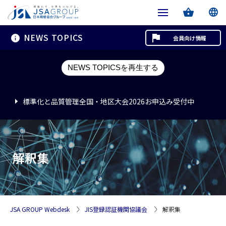
NEWS TOPICS
会員向け情報
標準化と品質管理全国・地区大会2026お申込み受付中
NEWS TOPICSを再生する
標準化と品質管理全国・地区大会2026お申込み受付中
標準化と品質管理全国・地区大会2026お申込み受付中
解釈集
JSA GROUP Webdesk
JIS登録認証機関協議会
解釈集