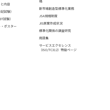
格
ルと内容
新市場創造型標準化業務
筆記試験）
JSA規格制度
BT試験）
JIS原案作成状況
ト・ポスター
標準化関係の調査研究
用語集
サービスエクセレンス
（ISO/TC312）特設ページ