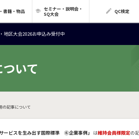
セミナー・説明会・
・地区大会2026お申込み受付中
・書籍・物品
QC検定
SQ大会
・地区大会2026お申込み受付中
・地区大会2026お申込み受付中
について
用の記事について
サービスを生み出す国際標準 ⑥企業事例」
は
維持会員様限定
の