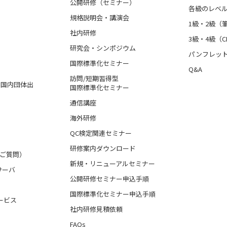
公開研修（セミナー）
各級のレベ
規格説明会・講演会
1級・2級（
社内研修
3級・4級（C
研究会・シンポジウム
パンフレッ
国際標準化セミナー
Q&A
訪問/短期習得型
格、国内団体出
国際標準化セミナー
通信講座
海外研修
QC検定関連セミナー
研修案内ダウンロード
るご質問）
新規・リニューアルセミナー
サーバ
公開研修セミナー申込手順
国際標準化セミナー申込手順
ービス
社内研修見積依頼
FAQs