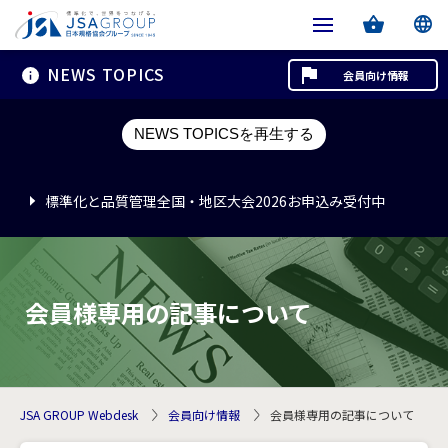
NEWS TOPICS
会員向け情報
標準化と品質管理全国・地区大会2026お申込み受付中
NEWS TOPICSを再生する
標準化と品質管理全国・地区大会2026お申込み受付中
標準化と品質管理全国・地区大会2026お申込み受付中
会員様専用の記事について
JSA GROUP Webdesk
会員向け情報
会員様専用の記事について