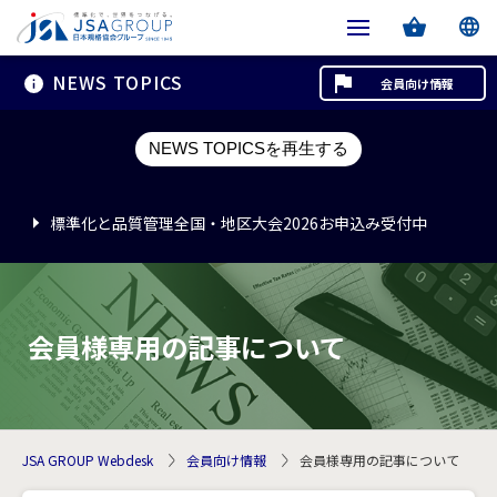
NEWS TOPICS
会員向け情報
標準化と品質管理全国・地区大会2026お申込み受付中
NEWS TOPICSを再生する
標準化と品質管理全国・地区大会2026お申込み受付中
標準化と品質管理全国・地区大会2026お申込み受付中
会員様専用の記事について
JSA GROUP Webdesk
会員向け情報
会員様専用の記事について