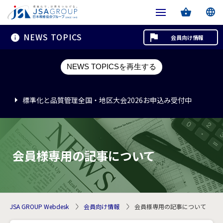
NEWS TOPICS
会員向け情報
標準化と品質管理全国・地区大会2026お申込み受付中
NEWS TOPICSを再生する
標準化と品質管理全国・地区大会2026お申込み受付中
標準化と品質管理全国・地区大会2026お申込み受付中
会員様専用の記事について
JSA GROUP Webdesk
会員向け情報
会員様専用の記事について