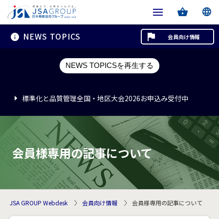
NEWS TOPICS
会員向け情報
標準化と品質管理全国・地区大会2026お申込み受付中
NEWS TOPICSを再生する
標準化と品質管理全国・地区大会2026お申込み受付中
標準化と品質管理全国・地区大会2026お申込み受付中
会員様専用の記事について
JSA GROUP Webdesk
会員向け情報
会員様専用の記事について