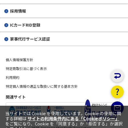
採用情報
ICカードRID登録
家事代行サービス認証
個人情報保護方針
特定商取引法に基づく表示
利用規約
特定個人情報の適正な取扱いに関する基本方針
関連サイト
当サイトでは Cookie を使用しています。Cookie の使用に関
する詳細は
サイトの利用条件内にある「Cookieポリシー」
をご覧になり、Cookie を「同意する」か「拒否する」か選択
Copyright 2002-
2026 Japanese Standards Association.