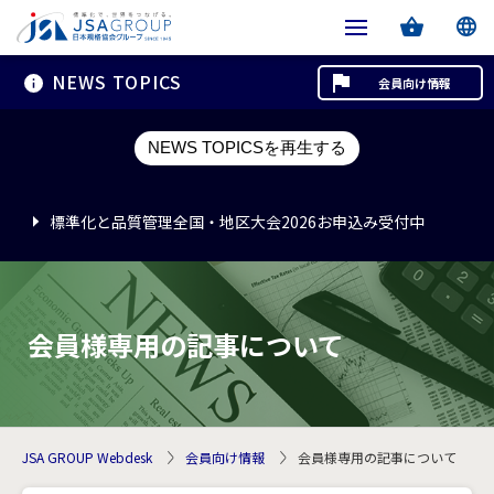
NEWS TOPICS
会員向け情報
標準化と品質管理全国・地区大会2026お申込み受付中
NEWS TOPICSを再生する
標準化と品質管理全国・地区大会2026お申込み受付中
標準化と品質管理全国・地区大会2026お申込み受付中
会員様専用の記事について
JSA GROUP Webdesk
会員向け情報
会員様専用の記事について