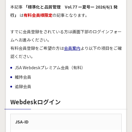
本記事
「標準化と品質管理 Vol.77 ー夏号ー 2026/6/1 発
行」
は
有料会員様限定
の記事となります。
すでに会員登録をされている方は画面下部のログインフォー
ムへお進みください。
有料会員登録をご希望の方は
会員案内
より以下の項目をご確
認ください。
JSA Webdeskプレミアム会員（有料）
維持会員
追録会員
Webdeskログイン
JSA-ID