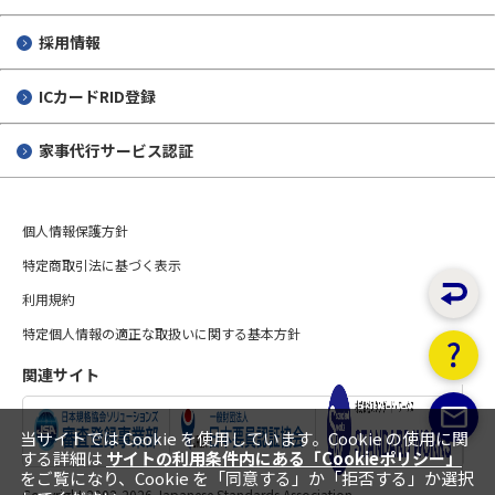
採用情報
ICカードRID登録
家事代行サービス認証
個人情報保護方針
特定商取引法に基づく表示
利用規約
特定個人情報の適正な取扱いに関する基本方針
関連サイト
当サイトでは Cookie を使用しています。Cookie の使用に関
する詳細は
サイトの利用条件内にある「Cookieポリシー」
をご覧になり、Cookie を「同意する」か「拒否する」か選択
Copyright 2002-
2026 Japanese Standards Association.