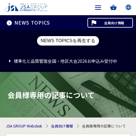
NEWS TOPICS
会員向け情報
標準化と品質管理全国・地区大会2026お申込み受付中
NEWS TOPICSを再生する
標準化と品質管理全国・地区大会2026お申込み受付中
標準化と品質管理全国・地区大会2026お申込み受付中
会員様専用の記事について
JSA GROUP Webdesk
会員向け情報
会員様専用の記事について