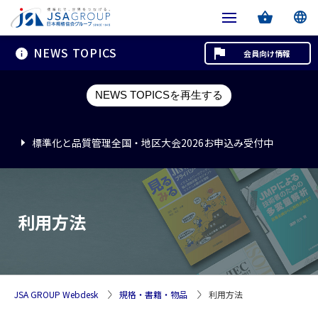
NEWS TOPICS
会員向け情報
標準化と品質管理全国・地区大会2026お申込み受付中
NEWS TOPICSを再生する
標準化と品質管理全国・地区大会2026お申込み受付中
標準化と品質管理全国・地区大会2026お申込み受付中
利用方法
JSA GROUP Webdesk
規格・書籍・物品
利用方法