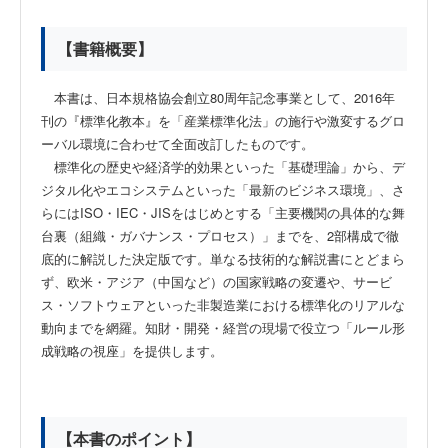
【書籍概要】
本書は、日本規格協会創立80周年記念事業として、2016年
刊の『標準化教本』を「産業標準化法」の施行や激変するグロ
ーバル環境に合わせて全面改訂したものです。
標準化の歴史や経済学的効果といった「基礎理論」から、デ
ジタル化やエコシステムといった「最新のビジネス環境」、さ
らにはISO・IEC・JISをはじめとする「主要機関の具体的な舞
台裏（組織・ガバナンス・プロセス）」までを、2部構成で徹
底的に解説した決定版です。単なる技術的な解説書にとどまら
ず、欧米・アジア（中国など）の国家戦略の変遷や、サービ
ス・ソフトウェアといった非製造業における標準化のリアルな
動向までを網羅。知財・開発・経営の現場で役立つ「ルール形
成戦略の視座」を提供します。
【本書のポイント】