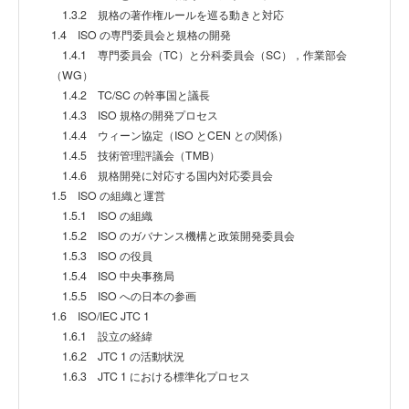
1.3.2 規格の著作権ルールを巡る動きと対応
1.4 ISO の専門委員会と規格の開発
1.4.1 専門委員会（TC）と分科委員会（SC），作業部会
（WG）
1.4.2 TC/SC の幹事国と議長
1.4.3 ISO 規格の開発プロセス
1.4.4 ウィーン協定（ISO とCEN との関係）
1.4.5 技術管理評議会（TMB）
1.4.6 規格開発に対応する国内対応委員会
1.5 ISO の組織と運営
1.5.1 ISO の組織
1.5.2 ISO のガバナンス機構と政策開発委員会
1.5.3 ISO の役員
1.5.4 ISO 中央事務局
1.5.5 ISO への日本の参画
1.6 ISO/IEC JTC 1
1.6.1 設立の経緯
1.6.2 JTC 1 の活動状況
1.6.3 JTC 1 における標準化プロセス