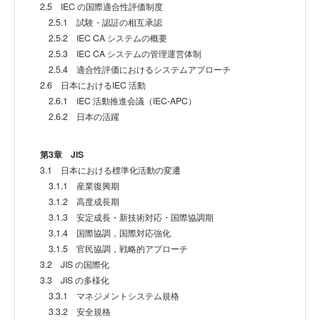
2.5 IEC の国際適合性評価制度
2.5.1 試験・認証の相互承認
2.5.2 IEC CA システムの概要
2.5.3 IEC CA システムの管理運営体制
2.5.4 適合性評価におけるシステムアプローチ
2.6 日本におけるIEC 活動
2.6.1 IEC 活動推進会議（IEC-APC）
2.6.2 日本の活躍
第3章 JIS
3.1 日本における標準化活動の変遷
3.1.1 産業復興期
3.1.2 高度成長期
3.1.3 安定成長・新技術対応・国際協調期
3.1.4 国際協調，国際対応強化
3.1.5 官民協調，戦略的アプローチ
3.2 JIS の国際化
3.3 JIS の多様化
3.3.1 マネジメントシステム規格
3.3.2 安全規格