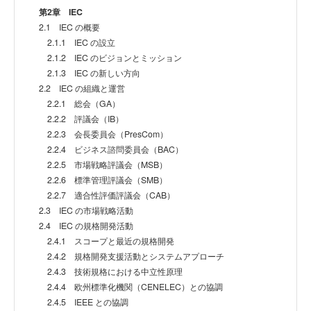
第2章 IEC
2.1 IEC の概要
2.1.1 IEC の設立
2.1.2 IEC のビジョンとミッション
2.1.3 IEC の新しい方向
2.2 IEC の組織と運営
2.2.1 総会（GA）
2.2.2 評議会（IB）
2.2.3 会長委員会（PresCom）
2.2.4 ビジネス諮問委員会（BAC）
2.2.5 市場戦略評議会（MSB）
2.2.6 標準管理評議会（SMB）
2.2.7 適合性評価評議会（CAB）
2.3 IEC の市場戦略活動
2.4 IEC の規格開発活動
2.4.1 スコープと最近の規格開発
2.4.2 規格開発支援活動とシステムアプローチ
2.4.3 技術規格における中立性原理
2.4.4 欧州標準化機関（CENELEC）との協調
2.4.5 IEEE との協調