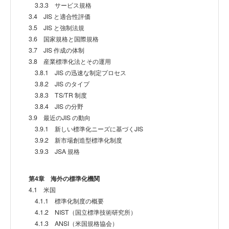
3.3.3 サービス規格
3.4 JIS と適合性評価
3.5 JIS と強制法規
3.6 国家規格と国際規格
3.7 JIS 作成の体制
3.8 産業標準化法とその運用
3.8.1 JIS の迅速な制定プロセス
3.8.2 JIS のタイプ
3.8.3 TS/TR 制度
3.8.4 JIS の分野
3.9 最近のJIS の動向
3.9.1 新しい標準化ニーズに基づくJIS
3.9.2 新市場創造型標準化制度
3.9.3 JSA 規格
第4章 海外の標準化機関
4.1 米国
4.1.1 標準化制度の概要
4.1.2 NIST（国立標準技術研究所）
4.1.3 ANSI（米国規格協会）