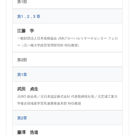
第1部
第1，2，3 章
江藤 学
一般財団法人日本規格協会 JSAグローバルリサーチセンター フェロ
ー（元一橋大学経営管理研究科 特任教授）
第2部
第1章
武田 貞生
元ISO 副会長／元日本認証株式会社 代表取締役社長／元芝浦工業大
学複合領域産学官民連携推進本部 特任教授
第2章
藤澤 浩道