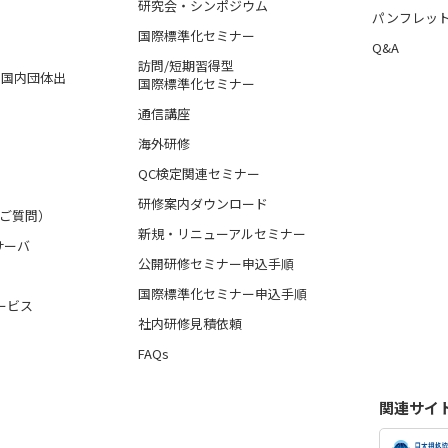
研究会・シンポジウム
パンフレッ
国際標準化セミナー
Q&A
訪問/短期習得型
格、国内団体出
国際標準化セミナー
通信講座
海外研修
QC検定関連セミナー
研修案内ダウンロード
るご質問）
新規・リニューアルセミナー
サーバ
公開研修セミナー申込手順
国際標準化セミナー申込手順
ービス
社内研修見積依頼
FAQs
関連サイ