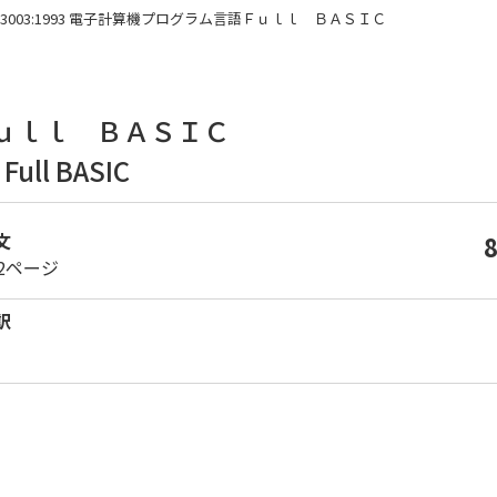
 X 3003:1993 電子計算機プログラム言語Ｆｕｌｌ ＢＡＳＩＣ
ｕｌｌ ＢＡＳＩＣ
Full BASIC
文
62ページ
訳