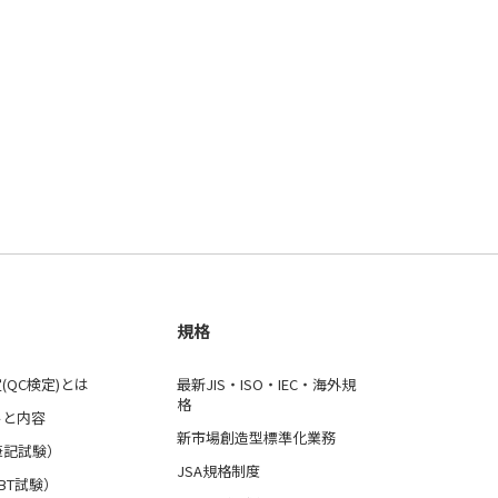
規格
(QC検定)とは
最新JIS・ISO・IEC・海外規
格
ルと内容
新市場創造型標準化業務
筆記試験）
JSA規格制度
BT試験）