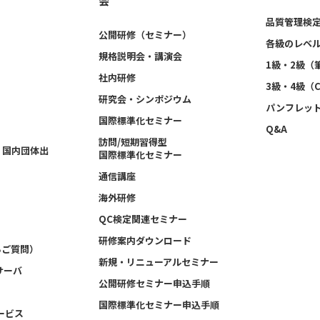
会
品質管理検定
公開研修（セミナー）
各級のレベ
規格説明会・講演会
1級・2級（
社内研修
3級・4級（
研究会・シンポジウム
パンフレッ
国際標準化セミナー
Q&A
訪問/短期習得型
格、国内団体出
国際標準化セミナー
通信講座
海外研修
QC検定関連セミナー
研修案内ダウンロード
るご質問）
新規・リニューアルセミナー
サーバ
公開研修セミナー申込手順
国際標準化セミナー申込手順
ービス