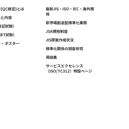
(QC検定)とは
最新JIS・ISO・IEC・海外規
格
ルと内容
新市場創造型標準化業務
筆記試験）
JSA規格制度
CBT試験）
JIS原案作成状況
ト・ポスター
標準化関係の調査研究
用語集
サービスエクセレンス
（ISO/TC312）特設ページ