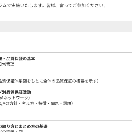
ラムで実施いたします。皆様、奮ってご参加ください。
理・品質保証の基本
日常管理
品質保証体系図をもとに全体の品質保証の概要を示す）
プ別品質保証活動
QAネットワーク）
のQAの方針・考え方・特徴・問題・課題）
の取り方とまとめ方の基礎
グの種類・図