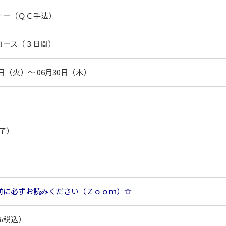
ナー（ＱＣ手法）
コース（３日間）
日
（火）
〜
06月
30日
（木）
了）
前に必ずお読みください（Ｚｏｏｍ）☆
0%税込）