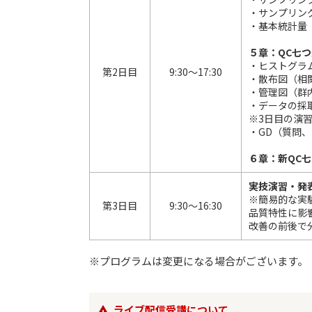
・サンプリン
・基本統計量
５章：QC七
・ヒストグラ
第2日目
9:30～17:30
・散布図（相
・管理図（群
・データの採
※3日目の演
・GD（質問
６章：新QC
実技演習・発
※簡易的な実
第3日目
9:30～16:30
品質特性に影
改善の前後で
※プログラムは変更になる場合がございます。
ライブ配信受講について