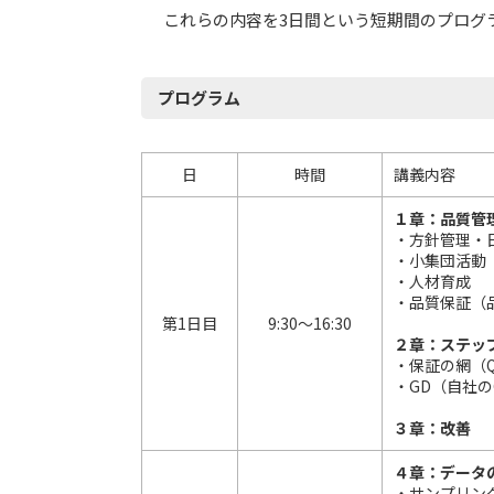
これらの内容を3日間という短期間のプログ
プログラム
日
時間
講義内容
１章：品質管
・方針管理・
・小集団活動
・人材育成
・品質保証（
第1日目
9:30～16:30
２章：ステッ
・保証の網（
・GD（自社
３章：改善
４章：データ
・サンプリン