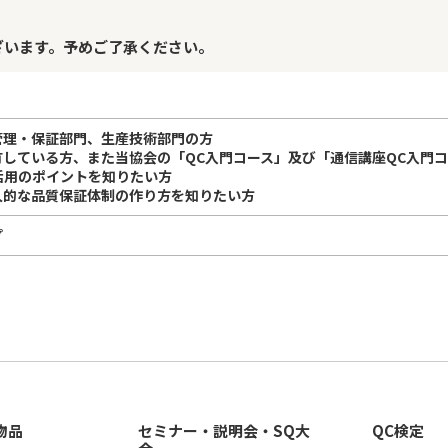
ざいます。予めご了承ください。
管理・保証部門、生産技術部門の方
を有している方、また当協会の「QC入門コース」及び「通信講座QC入門
の活用のポイントを知りたい方
久的な品質保証体制の作り方を知りたい方
プ
物品
セミナー・説明会・SQ大
QC検定