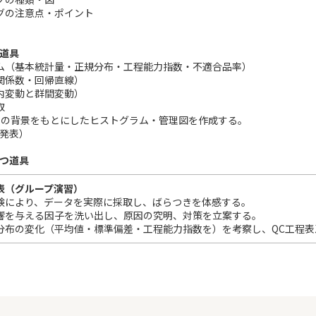
グの注意点・ポイント
つ道具
ム（基本統計量・正規分布・工程能力指数・不適合品率）
関係数・回帰直線）
内変動と群間変動）
取
習の背景をもとにしたヒストグラム・管理図を作成する。
、発表）
七つ道具
表（グループ演習）
験により、データを実際に採取し、ばらつきを体感する。
響を与える因子を洗い出し、原因の究明、対策を立案する。
分布の変化（平均値・標準偏差・工程能力指数を）を考察し、QC工程