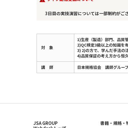
3日目の実技演習については一部制約がご
1)生産（製造）部門、品質
2)QC検定3級以上の知識
対 象
3) 2)の方で、学んだ手法
4)品質保証の考え方から恒
講 師
日本規格協会 講師グルー
JSA GROUP
書籍・規格・