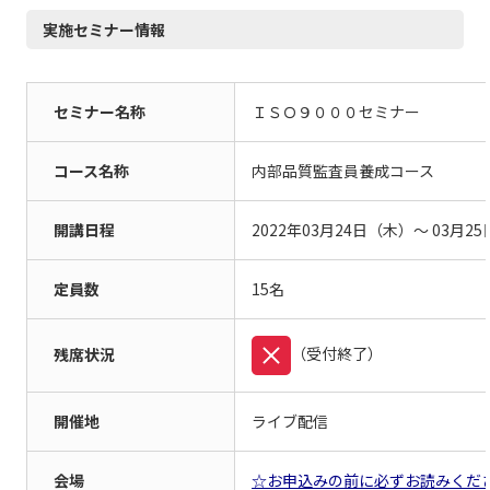
実施セミナー情報
セミナー名称
ＩＳＯ９０００セミナー
コース名称
内部品質監査員養成コース
開講日程
2022年
03月
24日
（木）
〜
03月
25
定員数
15名
（受付終了）
残席状況
開催地
ライブ配信
会場
☆お申込みの前に必ずお読みくだ