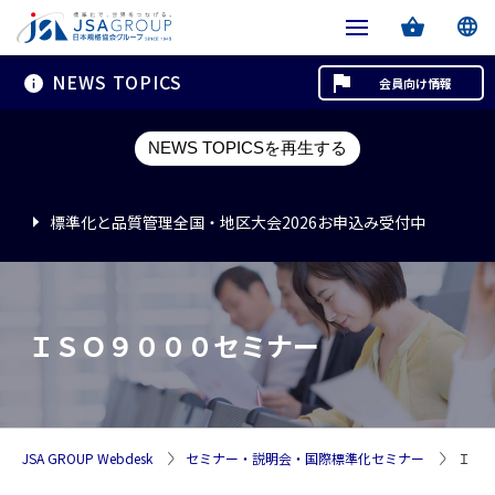
NEWS TOPICS
会員向け情報
標準化と品質管理全国・地区大会2026お申込み受付中
NEWS TOPICSを再生する
標準化と品質管理全国・地区大会2026お申込み受付中
標準化と品質管理全国・地区大会2026お申込み受付中
ＩＳＯ９０００セミナー
JSA GROUP Webdesk
セミナー・説明会・国際標準化セミナー
ＩＳ