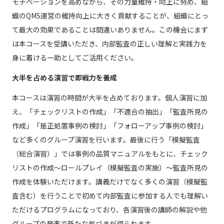
モチベーションを高めながら、その力量維持・向上に努め、組
織のQMS運営の維持向上に大きく貢献することが、組織にとっ
て最大の効果であることは間違いありません。この機会にまず
は本コースを受講いただき、内部監査の正しい理解と実践力を
身に着ける一助としてご活用ください。
大半を占める演習で即戦力を養成
本コースは演習の時間が大半を占めております。個人演習に加
え、「チェックリストの作成」「不適合の抽出」「監査所見の
作成」「是正処置事例の検討」「フォローアップ事例の検討」
など多くのグループ演習を行います。最後に行う「模擬監査
（総合演習）」では事例の品質マニュアルをもとに、チェック
リストの作成～ロールプレイ（模擬監査の実施）～監査所見の
作成を体験いただけます。講義だけでなく多くの演習（模擬監
査含む）を行うことで初めて内部監査に参加する人でも理解い
ただけるプログラムになっており、各演習後の講師の解説や他
グループの発表で新たな気づきが得られます。