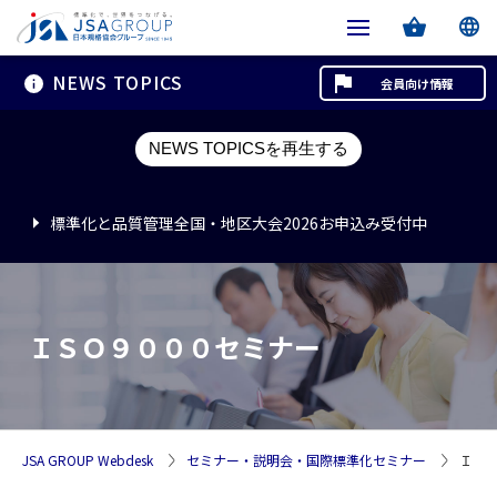
NEWS TOPICS
会員向け情報
標準化と品質管理全国・地区大会2026お申込み受付中
NEWS TOPICSを再生する
標準化と品質管理全国・地区大会2026お申込み受付中
標準化と品質管理全国・地区大会2026お申込み受付中
ＩＳＯ９０００セミナー
JSA GROUP Webdesk
セミナー・説明会・国際標準化セミナー
ＩＳ