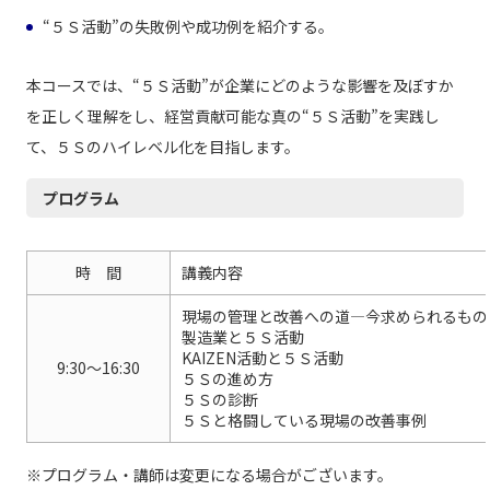
“５Ｓ活動”の失敗例や成功例を紹介する。
本コースでは、“５Ｓ活動”が企業にどのような影響を及ぼすか
を正しく理解をし、経営貢献可能な真の“５Ｓ活動”を実践し
て、５Ｓのハイレベル化を目指します。
プログラム
時 間
講義内容
現場の管理と改善への道―今求められるもの
製造業と５Ｓ活動
KAIZEN活動と５Ｓ活動
9:30～16:30
５Ｓの進め方
５Ｓの診断
５Ｓと格闘している現場の改善事例
※プログラム・講師は変更になる場合がございます。