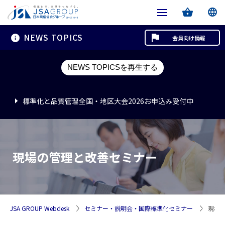
NEWS TOPICS
会員向け情報
標準化と品質管理全国・地区大会2026お申込み受付中
NEWS TOPICSを再生する
標準化と品質管理全国・地区大会2026お申込み受付中
標準化と品質管理全国・地区大会2026お申込み受付中
現場の管理と改善セミナー
JSA GROUP Webdesk
セミナー・説明会・国際標準化セミナー
現場