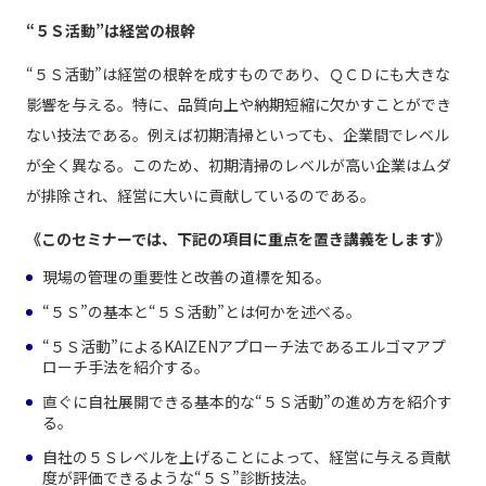
“５Ｓ活動”は経営の根幹
“５Ｓ活動”は経営の根幹を成すものであり、ＱＣＤにも大きな
影響を与える。特に、品質向上や納期短縮に欠かすことができ
ない技法である。例えば初期清掃といっても、企業間でレベル
が全く異なる。このため、初期清掃のレベルが高い企業はムダ
が排除され、経営に大いに貢献しているのである。
《このセミナーでは、下記の項目に重点を置き講義をします》
現場の管理の重要性と改善の道標を知る。
“５Ｓ”の基本と“５Ｓ活動”とは何かを述べる。
“５Ｓ活動”によるKAIZENアプローチ法であるエルゴマアプ
ローチ手法を紹介する。
直ぐに自社展開できる基本的な“５Ｓ活動”の進め方を紹介す
る。
自社の５Ｓレベルを上げることによって、経営に与える貢献
度が評価できるような“５Ｓ”診断技法。