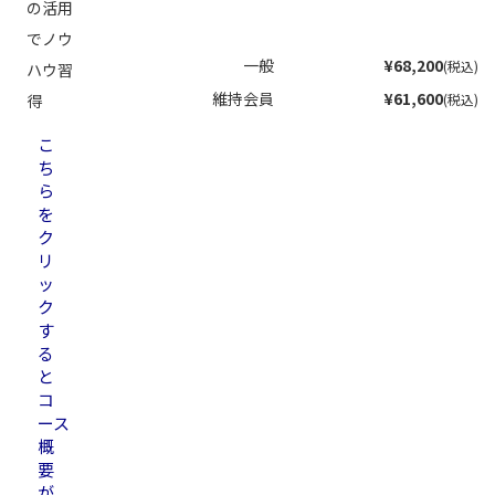
の活用
でノウ
一般
¥68,200
(税込)
ハウ習
維持会員
¥61,600
得
(税込)
こ
ち
ら
を
ク
リ
ッ
ク
す
る
と
コ
ース
概
要
が