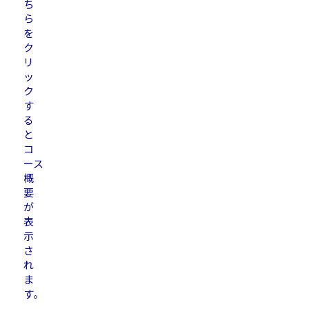
ち
ら
を
ク
リ
ッ
ク
す
る
と
コ
ース
概
要
が
表
示
さ
れ
ま
す。