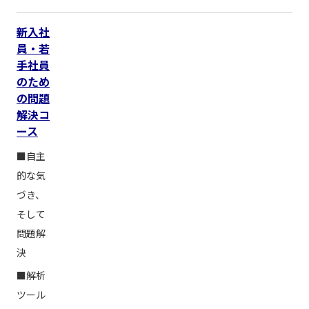
新入社
員・若
手社員
のため
の問題
解決コ
ース
■自主
的な気
づき、
そして
問題解
決
■解析
ツール