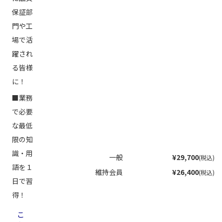
保証部
門や工
場で活
躍され
る皆様
に！
■業務
で必要
な最低
限の知
識・用
一般
¥29,700
(税込)
語を１
維持会員
¥26,400
(税込)
日で習
得！
こ