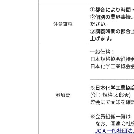
①都合により時間
②個別の業界事情
ださい。
注意事項
③講義時間の都合
上げます。
一般価格： ￥9
日本規格協会維持会員
日本化学工業協会会員
==============
※日本化学工業協
(例：規格 太郎★)
参加費
弊会にて★印を確
※会員組織一覧は
なお、関連会社様
JCIA 一般社団