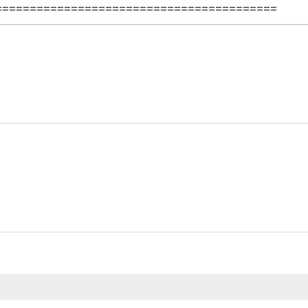
=========================================