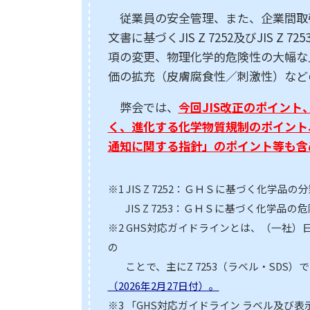
従業員の安全管理、また、企業間取引
文書に基づくJIS Z 7252及びJIS Z 725
項の変更、物理化学的危険性の大幅な見直
価の拡充（皮膚腐食性／刺激性）など
弊会では、
今回JIS改正のポイント
く、進化する化学物質規制のポイント
通知に関する指針」のポイント等も含
※1 JIS Z 7252：ＧＨＳに基づく化学品の
JIS Z 7253：ＧＨＳに基づく化学
※2 GHS対応ガイドラインとは、（一社
の
ことで、主にZ 7253（ラベル・SDS
（2026年2月27日付）。
※3 「GHS対応ガイドライン ラベル及