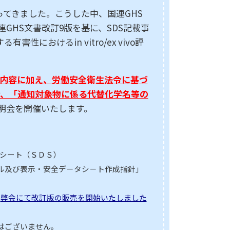
てきました。こうした中、国連GHS
国連GHS文書改訂9版を基に、SDS記載事
けるin vitro/ex vivo評
内容に加え、労働安全衛生法令に基づ
針、「通知対象物に係る代替化学名等の
明会を開催いたします。
タシート（ＳＤＳ）
ベル及び表示・安全デ－タシ－ト作成指針」
。
弊会にて改訂版の販売を開始いたしました
はございません。