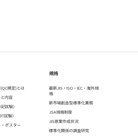
規格
(QC検定)とは
最新JIS・ISO・IEC・海外規
格
ルと内容
新市場創造型標準化業務
筆記試験）
JSA規格制度
BT試験）
JIS原案作成状況
ト・ポスター
標準化関係の調査研究