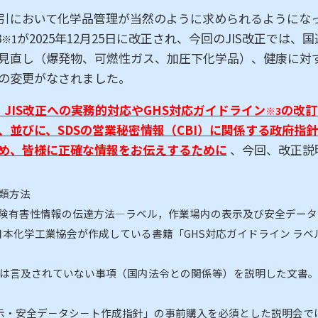
において化学品管理が当然のように求められるようになっ
3
が2025年12月25日に改正され、今回のJIS改正では、
※1
し（爆発物、可燃性ガス、加圧下化学品）、健康に対する有害性にお
の変更がなされました。
、JIS改正への実務的対応やGHS対応ガイドライン
の改訂
※3
、並びに、SDSの営業秘密情報（CBI）に関係する政府指
め、皆様に正確な情報をお伝えするために
、今回、改正説
分類方法
品の危険有害性情報の伝達方法―ラベル，作業場内の表示及び安全デー
）日本化学工業協会が作成している書籍「GHS対応ガイドライン ラ
）では言及されていない事項（国内法令との関係等）を説明した文書
び表示・安全デ－タシ－ト作成指針」の事前購入を必須とした説明会で